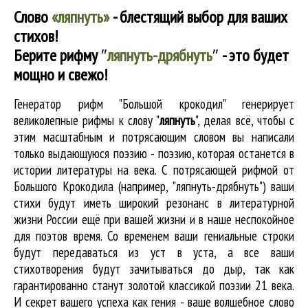
Слово
«ляпнуть»
- блестящий выбор для ваших
стихов!
Берите рифму
″
ляпнуть-дрябнуть
″
- это будет
мощно и свежо!
Генератор рифм "Большой крокодил" генерирует
великолепные
рифмы к слову "
ляпнуть
"
, делая всё, чтобы с
этим масштабным и потрясающим словом вы написали
только выдающуюся поэзию - поэзию, которая останется в
истории литературы на века. С потрясающей рифмой от
Большого Крокодила (например, "ляпнуть-дрябнуть") ваши
стихи будут иметь широкий резонанс в литературной
жизни России ещё при вашей жизни и в наше неспокойное
для поэтов время. Со временем ваши гениальные строки
будут передаваться из уст в уста, а все ваши
стихотворения будут зачитываться до дыр, так как
гарантированно станут золотой классикой поэзии 21 века.
И секрет вашего успеха как гения - ваше волшебное слово