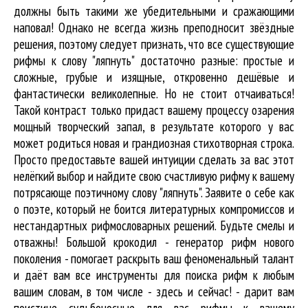
должны быть такими же убедительными и сражающими
наповал! Однако не всегда жизнь преподносит звёздные
решения, поэтому следует признать, что все существующие
рифмы к слову "ляпнуть" достаточно разные: простые и
сложные, грубые и изящные, откровенно дешёвые и
фантастически великолепные. Но не стоит отчаиваться!
Такой контраст только придаст вашему процессу озарения
мощный творческий запал, в результате которого у вас
может родиться новая и грандиозная стихотворная строка.
Просто предоставьте вашей интуиции сделать за вас этот
нелёгкий выбор и найдите свою счастливую рифму к вашему
потрясающе поэтичному слову "ляпнуть". Заявите о себе как
о поэте, который не боится литературных компромиссов и
нестандартных рифмословарных решений. Будьте смелы и
отважны! Большой крокодил - генератор рифм нового
поколения - помогает раскрыть ваш феноменальный талант
и даёт вам все инструменты для
поиска рифм
к любым
вашим словам, в том числе - здесь и сейчас! - дарит вам
поистине судьбоносные для вас рифмы к вашему