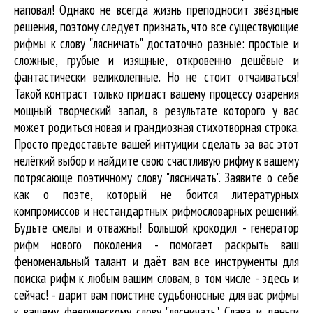
наповал! Однако не всегда жизнь преподносит звёздные
решения, поэтому следует признать, что все существующие
рифмы к слову "лясничать" достаточно разные: простые и
сложные, грубые и изящные, откровенно дешёвые и
фантастически великолепные. Но не стоит отчаиваться!
Такой контраст только придаст вашему процессу озарения
мощный творческий запал, в результате которого у вас
может родиться новая и грандиозная стихотворная строка.
Просто предоставьте вашей интуиции сделать за вас этот
нелёгкий выбор и найдите свою счастливую рифму к вашему
потрясающе поэтичному слову "лясничать". Заявите о себе
как о поэте, который не боится литературных
компромиссов и нестандартных рифмословарных решений.
Будьте смелы и отважны! Большой крокодил - генератор
рифм нового поколения - помогает раскрыть ваш
феноменальный талант и даёт вам все инструменты для
поиска рифм
к любым вашим словам, в том числе - здесь и
сейчас! - дарит вам поистине судьбоносные для вас рифмы
к вашему феерическому слову "лясничать". Слава и деньги