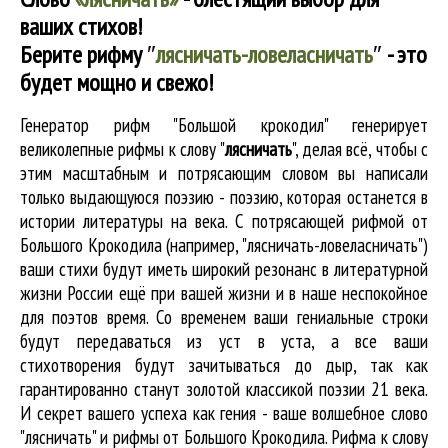
ваших стихов!
Берите рифму
″
лясничать-ловеласничать
″
- это
будет мощно и свежо!
Генератор рифм "Большой крокодил" генерирует
великолепные
рифмы к слову "
лясничать
"
, делая всё, чтобы с
этим масштабным и потрясающим словом вы написали
только выдающуюся поэзию - поэзию, которая останется в
истории литературы на века. С потрясающей рифмой от
Большого Крокодила (например, "лясничать-ловеласничать")
ваши стихи будут иметь широкий резонанс в литературной
жизни России ещё при вашей жизни и в наше неспокойное
для поэтов время. Со временем ваши гениальные строки
будут передаваться из уст в уста, а все ваши
стихотворения будут зачитываться до дыр, так как
гарантированно станут золотой классикой поэзии 21 века.
И секрет вашего успеха как гения - ваше волшебное слово
"лясничать" и рифмы от Большого Крокодила. Рифма к слову