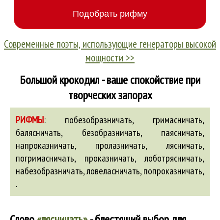
Современные поэты, использующие генераторы высокой
мощности >>
Большой крокодил - ваше спокойствие при
творческих запорах
РИФМЫ
:
побезобразничать
,
гримасничать
,
балясничать
,
безобразничать
,
паясничать
,
напроказничать
,
пролазничать
,
лясничать
,
погримасничать
,
проказничать
,
лоботрясничать
,
набезобразничать
,
ловеласничать
,
попроказничать
,
.
Слово
«лясничать»
- блестящий выбор для