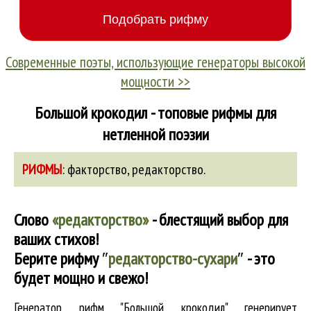
Современные поэты, использующие генераторы высокой
мощности >>
Большой крокодил - топовые рифмы для
нетленной поэзии
РИФМЫ
:
факторство
,
редакторство
.
Слово
«редакторство»
- блестящий выбор для
ваших стихов!
Берите рифму
″
редакторство-сухари
″
- это
будет мощно и свежо!
Генератор рифм "Большой крокодил" генерирует