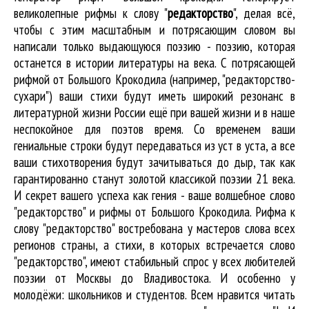
великолепные
рифмы к слову "
редакторство
"
, делая всё,
чтобы с этим масштабным и потрясающим словом вы
написали только выдающуюся поэзию - поэзию, которая
останется в истории литературы на века. С потрясающей
рифмой от Большого Крокодила (например, "редакторство-
сухари") ваши стихи будут иметь широкий резонанс в
литературной жизни России ещё при вашей жизни и в наше
неспокойное для поэтов время. Со временем ваши
гениальные строки будут передаваться из уст в уста, а все
ваши стихотворения будут зачитываться до дыр, так как
гарантированно станут золотой классикой поэзии 21 века.
И секрет вашего успеха как гения - ваше волшебное слово
"редакторство" и рифмы от Большого Крокодила. Рифма к
слову "редакторство" востребована у мастеров слова всех
регионов страны, а стихи, в которых встречается
слово
"редакторство"
, имеют стабильный спрос у всех любителей
поэзии от Москвы до Владивостока. И особенно у
молодёжи: школьников и студентов. Всем нравится читать