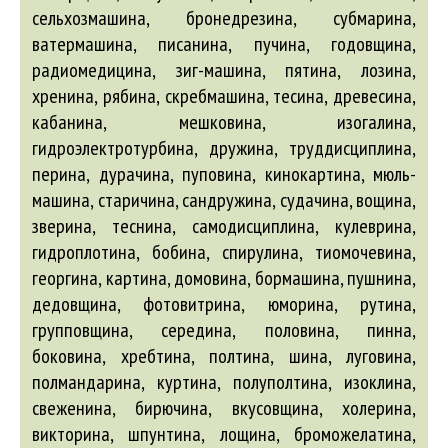
сельхозмашина, бронедрезина, субмарина,
ватермашина, писанина, пучина, годовщина,
радиомедицина, зиг-машина, пятина, лозина,
хренина, рябина, скребмашина, тесина, древесина,
кабанина, мешковина, изогалина,
гидроэлектротурбина, дружина, труддисциплина,
перина, дурачина, пуповина, кинокартина, мюль-
машина, старичина, сандружина, судачина, вощина,
зверина, теснина, самодисциплина, кулеврина,
гидроплотина, бобина, спирулина, тиомочевина,
георгина, картина, домовина, бормашина, пушнина,
дедовщина, фотовитрина, юморина, рутина,
групповщина, середина, половина, пинна,
боковина, хребтина, полтина, шина, луговина,
полмандарина, куртина, полуполтина, изоклина,
свеженина, бирючина, вкусовщина, холерина,
викторина, шпунтина, лощина, броможелатина,