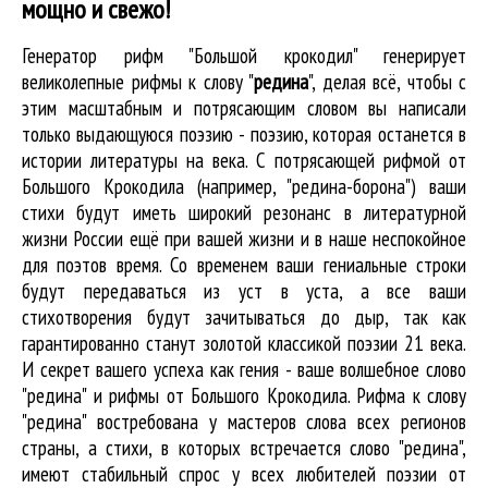
мощно и свежо!
Генератор рифм "Большой крокодил" генерирует
великолепные
рифмы к слову "
редина
"
, делая всё, чтобы с
этим масштабным и потрясающим словом вы написали
только выдающуюся поэзию - поэзию, которая останется в
истории литературы на века. С потрясающей рифмой от
Большого Крокодила (например, "редина-борона") ваши
стихи будут иметь широкий резонанс в литературной
жизни России ещё при вашей жизни и в наше неспокойное
для поэтов время. Со временем ваши гениальные строки
будут передаваться из уст в уста, а все ваши
стихотворения будут зачитываться до дыр, так как
гарантированно станут золотой классикой поэзии 21 века.
И секрет вашего успеха как гения - ваше волшебное слово
"редина" и рифмы от Большого Крокодила. Рифма к слову
"редина" востребована у мастеров слова всех регионов
страны, а стихи, в которых встречается
слово "редина"
,
имеют стабильный спрос у всех любителей поэзии от