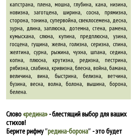
капстрана, плена, мошна, глубина, кана, низина,
новизна, заготцена, ширина, сосна, прямизна,
сторона, тонина, супервойна, свеклосемена, десна,
зурна, длина, заплюсна, дотемна, стена, рамена,
кумысхана, слюна, купина, предплюсна, узина,
госцена, гущина, желна, голизна, серизна, спина,
желтина, сурна, рыжина, чухна, шпана, седина,
копна, плюсна, крутизна, редизна, пестрина,
рябизна, слабина, кривизна,
блесна
,
война
,
бамана
,
величина
,
вина
,
быстрина
,
белизна
,
ветчина
,
бузина
,
весна
,
волна
,
болона
,
вышина
,
борона
,
белена
.
Слово
«редина»
- блестящий выбор для ваших
стихов!
Берите рифму
″
редина-борона
″
- это будет