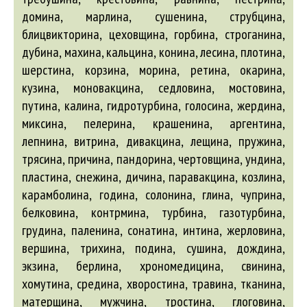
домина, марлина, сушенина, струбцина,
блицвикторина, цеховщина, горбина, строганина,
дубина, махина, кальцина, конина, лесина, плотина,
шерстина, корзина, морина, ретина, окарина,
кузина, моновакцина, седловина, мостовина,
путина, калина, гидротурбина, голосина, жердина,
миксина, пелерина, крашенина, аргентина,
лепнина, витрина, дивакцина, лещина, пружина,
трясина, причина, пандорина, чертовщина, ундина,
пластина, снежина, дичина, паравакцина, козлина,
карамболина, година, солонина, глина, чуприна,
белковина, контрмина, турбина, газотурбина,
грудина, паленина, сонатина, интина, жерловина,
вершина, трихина, подина, сушина, дождина,
экзина, берлина, хрономедицина, свинина,
хомутина, средина, хворостина, травина, тканина,
матерщина, мужчина, тростина, глоговина,