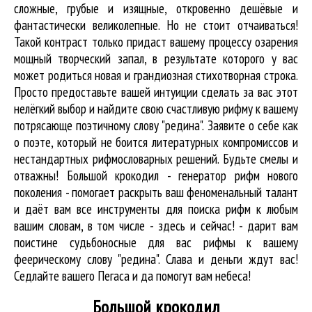
сложные, грубые и изящные, откровенно дешёвые и
фантастически великолепные. Но не стоит отчаиваться!
Такой контраст только придаст вашему процессу озарения
мощный творческий запал, в результате которого у вас
может родиться новая и грандиозная стихотворная строка.
Просто предоставьте вашей интуиции сделать за вас этот
нелёгкий выбор и найдите свою счастливую рифму к вашему
потрясающе поэтичному слову "редина". Заявите о себе как
о поэте, который не боится литературных компромиссов и
нестандартных рифмословарных решений. Будьте смелы и
отважны! Большой крокодил - генератор рифм нового
поколения - помогает раскрыть ваш феноменальный талант
и даёт вам все инструменты для
поиска рифм
к любым
вашим словам, в том числе - здесь и сейчас! - дарит вам
поистине судьбоносные для вас рифмы к вашему
феерическому слову "редина". Слава и деньги ждут вас!
Седлайте вашего Пегаса и да помогут вам небеса!
Большой крокодил