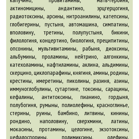
капучино, провитамины, мать-героиня,
актиномицины
, андантино, эрцгерцогиня,
радиотоксины, арсины, нитроанилины, катепсины,
глобигерины, пустыня,
автомашина
, симпатины,
вполовину, третины, полупустыня, бикини,
филологиня, концертино, биологиня, преципитины,
опсонины, мультивитамины, рабыня, диоксины,
альбумины
, проламины, нейтрино,
алгонкины
,
катехоламины, нафтиламины,
аклина
,
альдимины
,
скерцино, циклопарафины, княгиня,
амины
, родины,
крестины, имеретины, пиколины, разиня,
азины
,
иммуноглобулины, сутартине, токсины, сарацины,
кефалины, антитоксины, пианино, гордыня,
полубогиня, румыны, полиолефины, красноглинье,
стерины, руины, бамбино, литвины, кинины,
рондино, наполовину, сверхмини, латины,
мокасины, протамины, целогине, экзотоксины,
цефалоспорины, полимиксины, олефины,