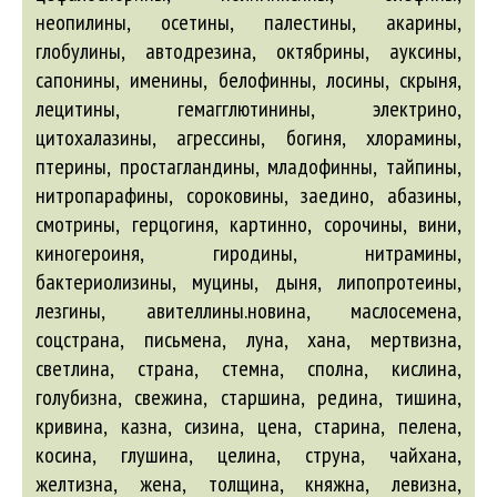
неопилины, осетины, палестины,
акарины
,
глобулины,
автодрезина
, октябрины, ауксины,
сапонины, именины, белофинны, лосины, скрыня,
лецитины, гемагглютинины, электрино,
цитохалазины,
агрессины
, богиня, хлорамины,
птерины, простагландины, младофинны, тайпины,
нитропарафины, сороковины, заедино,
абазины
,
смотрины, герцогиня, картинно, сорочины, вини,
киногероиня, гиродины, нитрамины,
бактериолизины, муцины, дыня, липопротеины,
лезгины,
авителлины
.новина, маслосемена,
соцстрана, письмена, луна, хана, мертвизна,
светлина, страна, стемна, сполна, кислина,
голубизна, свежина, старшина, редина, тишина,
кривина, казна, сизина, цена, старина, пелена,
косина, глушина, целина, струна, чайхана,
желтизна, жена, толщина, княжна, левизна,