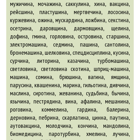
мужичина, мочажина, саккулина, хина, вакцина,
рейсшина, пластушина, мертвечина, лососина,
куржевина, ожина, мускардина, ложбина, секстина,
осетрина, даровщина, дармовщина, щелина,
дофина, гмина, горловина, островина, старшина,
электромашина, седмина, пашина, сантолина,
бронемашина, шелковина, спецдисциплина, кусина,
сурчина, литорина, казачина, турбомашина,
светловина, светловина скотина, шприц-машина,
машина, сомина, брюшина, вагина, ямщина,
парусина, квашенина, марина, гильотина, дивчина,
маслина, сиротина, жеванина, судьбина, бычина,
язычина, пестрядина, вина, афалина, мешанина,
роговина, коммелина, гардина, балерина,
дерновина, пебрина, скарлатина, цинна, паутина,
аутовакцина, молодчина, кончина, мандолина,
биомедицина, паротурбина, хмелина, лучина,