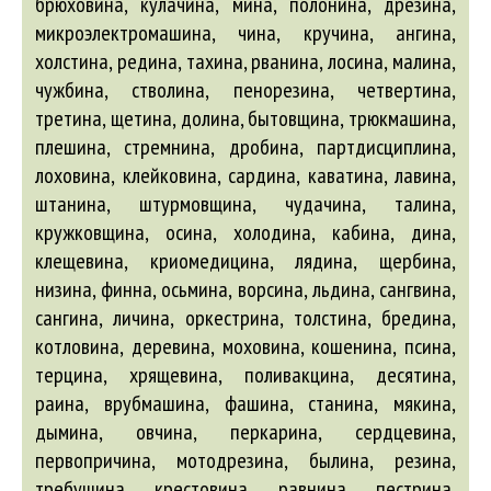
брюховина, кулачина, мина, полонина, дрезина,
микроэлектромашина, чина, кручина, ангина,
холстина, редина, тахина, рванина, лосина, малина,
чужбина, стволина, пенорезина, четвертина,
третина, щетина, долина, бытовщина, трюкмашина,
плешина, стремнина, дробина, партдисциплина,
лоховина, клейковина, сардина, каватина, лавина,
штанина, штурмовщина, чудачина, талина,
кружковщина, осина, холодина, кабина, дина,
клещевина, криомедицина, лядина, щербина,
низина, финна, осьмина, ворсина, льдина, сангвина,
сангина, личина, оркестрина, толстина, бредина,
котловина, деревина, моховина, кошенина, псина,
терцина, хрящевина, поливакцина, десятина,
раина, врубмашина, фашина, станина, мякина,
дымина, овчина, перкарина, сердцевина,
первопричина, мотодрезина, былина, резина,
требушина, крестовина, равнина, пестрина,