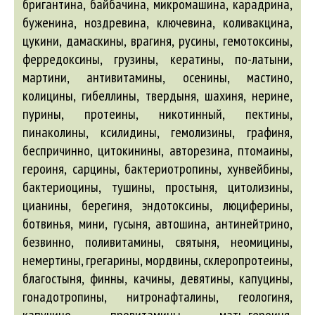
бригантина, байбачина, микромашина, карадрина,
буженина, ноздревина, ключевина, коливакцина,
цукини, дамаскины, врагиня, русины, гемотоксины,
ферредоксины, грузины, кератины, по-латыни,
мартини, антивитамины, осенины, мастино,
колицины, гибеллины, твердыня, шахиня, нерине,
пурины, протеины, никотинный, пектины,
пинаколины, ксилидины, гемолизины, графиня,
беспричинно, цитокинины,
авторезина
, птомаины,
героиня, сарцины, бактериотропины, хунвейбины,
бактериоцины, тушины, простыня, цитолизины,
цианины, берегиня, эндотоксины, люциферины,
ботвинья, мини, гусыня,
автошина
, антинейтрино,
безвинно, поливитамины, святыня, неомицины,
немертины, грегарины, мордвины, склеропротеины,
благостыня, финны, качины, девятины, капуцины,
гонадотропины, нитронафталины, геологиня,