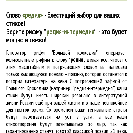
Слово
«редия»
- блестящий выбор для ваших
стихов!
Берите рифму
″
редия-интермедия
″
- это будет
мощно и свежо!
Генератор рифм "Большой крокодил" генерирует
великолепные
рифмы к слову "
редия
"
, делая всё, чтобы с
этим масштабным и потрясающим словом вы написали
только выдающуюся поэзию - поэзию, которая останется в
истории литературы на века. С потрясающей рифмой от
Большого Крокодила (например, "редия-интермедия") ваши
стихи будут иметь широкий резонанс в литературной
жизни России ещё при вашей жизни и в наше неспокойное
для поэтов время. Со временем ваши гениальные строки
будут передаваться из уст в уста, а все ваши
стихотворения будут зачитываться до дыр, так как
гарантированно станут золотой классикой поэзии 21 века.