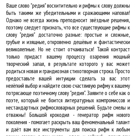
Ваше слово "редия" восхитительно и рифмы к слову должны
быть такими же убедительными и сражающими наповал!
Однако не всегда жизнь преподносит звёздные решения,
поэтому следует признать, что все существующие рифмы к
слову "редия" достаточно разные: простые и сложные,
грубые и изящные, откровенно дешёвые и фантастически
великолепные. Но не стоит отчаиваться! Такой контраст
только придаст вашему процессу озарения мощный
творческий запал, в результате которого у вас может
родиться новая и грандиозная стихотворная строка. Просто
предоставьте вашей интуиции сделать за вас этот
нелёгкий выбор и найдите свою счастливую рифму к вашему
потрясающе поэтичному слову "редия". Заявите о себе как о
поэте, который не боится литературных компромиссов и
нестандартных рифмословарных решений. Будьте смелы и
отважны! Большой крокодил - генератор рифм нового
поколения - помогает раскрыть ваш феноменальный талант
и даёт вам все инструменты для
поиска рифм
к любым