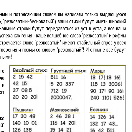
абным и потрясающим словом вы написали только выдающуюся
р, "резковатый-бесноватый") ваши стихи будут иметь широкий
альные строки будут передаваться из уст в уста, а все ваши
успеха как гения - ваше волшебное слово "резковатый" и рифмы
встречается
слово "резковатый"
, имеют стабильный спрос у всех
ворения и поэмы со словом "резковатый"! И отныне все будут
нными!
что
аче
 и
от
ко
ый"