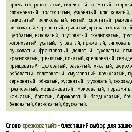
примятый, редковатый, синеватый, косматый, озорова
сложноватый, толстопятый, узковатый, крючковатый,
вязковатый, великоватый, мятый, хвостатый, рыжев
низковатый, черноватый, хрипатый, ярковатый, килатый
щербатый, вяловатый, плутоватый, скудноватый, грус
жирноватый, усатый, туговатый, прижатый, сипловаты
пучковатый, франтоватый, дощатый, суховатый, отмя
красноватый, треклятый, покатый, крепковатый, семид
прыщеватый, щелеватый, разъятый, очкатый, шерохо
рябоватый, толстоватый, смугловатый, кочковатый, п
серноватый, обжатый, русоватый, глуховатый, сухоза
грязноватый, медвежеватый, мокроватый, поразмятый
камчатый,
богатый
,
бирюковатый
,
бледноватый
,
боч
беловатый
,
бесноватый
,
брусчатый
.
Слово
«резковатый»
- блестящий выбор для ваших