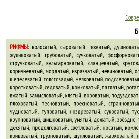
Совре
Б
РИФМЫ
:
волосатый, сыроватый, пожатый, душноватый
жуликоватый, грубоватый, сучковатый, фосфорноват
стручковатый, вульгарноватый, сланцеватый, круто
коричневатый, мордатый, изразчатый, невиноватый, о
шепелеватый, толстозадый, мелковатый, подслеповатый
коротковатый, седоватый, комковатый, патлатый, рогат
вжатый, замысловатый, клятый, вороватый, подуздоваты
плоховатый, тесноватый, пресноватый, странноваты
чудноватый, туповатый, ноздреватый, суковатый, тус
крупноватый, шишковатый, умятый, дожатый, звёздно-п
десятый, продолговатый, светловатый, носатый, комл
кривоватый, грузноватый, щупловатый, жарковатый, 