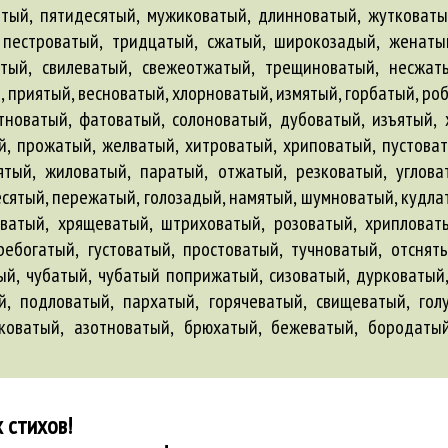
тый, пятидесятый, мужиковатый, длинноватый, жутковаты
 пестроватый, тридцатый, сжатый, широкозадый, женаты
атый, свилеватый, свежеотжатый, трещиноватый, несжат
, приятый, весноватый, хлорноватый, измятый, горбатый, ро
тноватый, фатоватый, солоноватый, дубоватый, изъятый,
й, прожатый, желватый, хитроватый, хриповатый, пустоват
тый, жиловатый, паратый, отжатый, резковатый, углова
есятый, пережатый, голозадый, намятый, шумноватый, кудла
ватый, хрящеватый, штриховатый, розоватый, хрипловат
ребогатый, густоватый, простоватый, тучноватый, отсня
дый, чубатый, чубатый поприжатый, сизоватый, дурковатый
, подловатый, пархатый, горячеватый, свищеватый, гол
коватый
,
азотноватый
,
брюхатый
,
бежеватый
,
бородаты
 стихов!