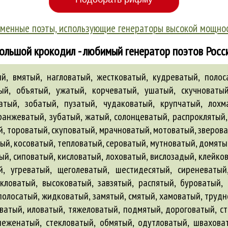
менные поэты, использующие генераторы высокой мощно
ольшой крокодил - любимый генератор поэтов Росс
, вмятый, нагловатый, жестковатый, кудреватый, полоса
ый, объятый, ужатый, корчеватый, ушатый, скучноваты
ватый, зобатый, пузатый, чудаковатый, крупчатый, лохм
ранжеватый, зубатый, жатый, солонцеватый, распроклятый
, тороватый, скуповатый, мрачноватый, мотоватый, зверова
ый, косоватый, тепловатый, сероватый, мутноватый, домяты
й, сиповатый, кисловатый, лоховатый, вислозадый, клейков
й, угреватый, щеголеватый, шестидесятый, сиреневатый
кловатый, высоковатый, завзятый, распятый, буроватый,
олосатый, жидковатый, замятый, смятый, хамоватый, трудн
еватый, иловатый, тяжеловатый, подмятый, дороговатый, с
неженатый, стекловатый, обмятый, одутловатый, шваховат