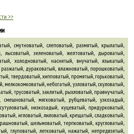
сти >>
ии
тый, смутноватый, слеповатый, размятый, крылатый,
й, лысоватый, зеленоватый, желтоватый, дыроватый,
атый, холодноватый, наснятый, внучатый, языкатый,
, разжатый, дураковатый, влажноватый, порошковатый,
тый, твердоватый, хипповатый, промятый, горьковатый,
й, мелкокомковатый, небогатый, узловатый, скуловатый,
атый, трусоватый, заклятый, рыхловатый, правнучатый,
, смешноватый, мягковатый, рубцеватый, узкозадый,
 сутуловатый, низкозадый, куцеватый, придурковатый,
оватый, игловатый, лиловатый, крещатый, сладковатый,
трашноватый, шельмоватый, терпковатый, кругловатый,
ый, глуповатый, легковатый, нажатый, непредвзятый,