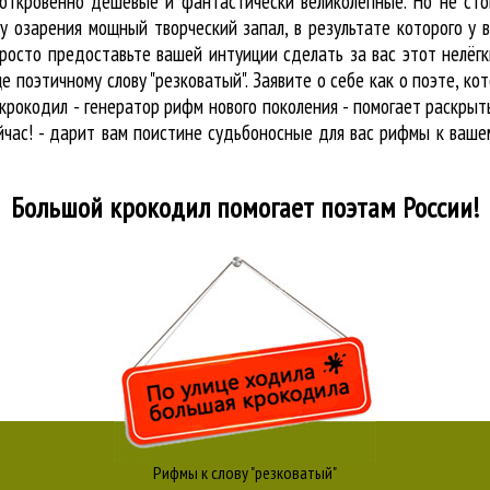
 откровенно дешёвые и фантастически великолепные. Но не сто
у озарения мощный творческий запал, в результате которого у 
росто предоставьте вашей интуиции сделать за вас этот нелёг
 поэтичному слову "резковатый". Заявите о себе как о поэте, к
рокодил - генератор рифм нового поколения - помогает раскры
йчас! - дарит вам поистине судьбоносные для вас рифмы к вашем
Большой крокодил
помогает поэтам России!
Рифмы к слову "резковатый"