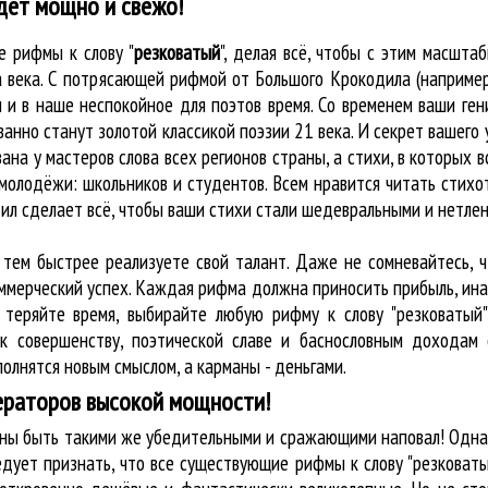
дет мощно и свежо!
ые
рифмы к слову "
резковатый
"
, делая всё, чтобы с этим масшт
а века. С потрясающей рифмой от Большого Крокодила (наприме
и в наше неспокойное для поэтов время. Со временем ваши гени
анно станут золотой классикой поэзии 21 века. И секрет вашего 
ана у мастеров слова всех регионов страны, а стихи, в которых 
молодёжи: школьников и студентов. Всем нравится читать стихот
ил cделает всё, чтобы ваши стихи стали шедевральными и нетле
 тем быстрее реализуете свой талант. Даже не сомневайтесь, 
оммерческий успех. Каждая рифма должна приносить прибыль, ин
 теряйте время, выбирайте любую рифму к слову "резковатый"
к совершенству, поэтической славе и баснословным доходам 
олнятся новым смыслом, а карманы - деньгами.
ераторов высокой мощности!
лжны быть такими же убедительными и сражающими наповал! Одна
дует признать, что все существующие рифмы к слову "резковат