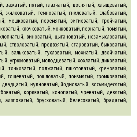
й, зажатый, пятый, глазчатый, доснятый, хлыщеватый,
й, жилковатый, темноватый, гниловатый, слабоватый,
ый, мешковатый, перемятый, витиеватый, тройчатый,
бковатый, клочковатый, мочковатый, пернатый, помятый,
 хлопчатый, виноватый, цыгановатый, незамысловатый,
ый, стволоватый, предвзятый, староватый, быковатый,
тый, вальковатый, тухловатый, мохнатый, двойчатый,
тый, угрюмоватый, молодцеватый, хохлатый, диковатый,
ый, тонковатый, поджатый, пшютоватый, кремоватый,
тый, тощеватый, пошловатый, поизмятый, громковатый,
, двадцатый, нудноватый, йодноватый, восьмидесятый,
убоватый, коряватый, конопатый, чреватый, девятый,
й
,
аляповатый
,
брусковатый
,
белесоватый
,
брадатый
,