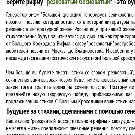
Берите рифму
″
резковатый-бесноватый
″
- это бу
Генератор рифм "Большой крокодил" генерирует великолепн
поэзию - поэзию, которая останется в истории литературы н
резонанс в литературной жизни России ещё при вашей жизни 
стихотворения будут зачитываться до дыр, так как гарантиров
от Большого Крокодила. Рифма к слову "резковатый" востребов
любителей поэзии от Москвы до Владивостока. И особенно у 
наслаждаться вашим поэтическим искусством! Большой крокод
Чем больше вы будете писать стихи со словом "резковатый",
сочинённая вами высокая поэзия будет иметь колоссальный к
зачем тогда тратить время на сочинительство. Поэтому не
празднуйте новую творческую победу, приближающую вас 
продажи ваших стихов. С Большим Крокодилом ваши стихи нап
Будущее за стихами, сделанными с помощью ген
Ваше слово "резковатый" восхитительно и рифмы к слову до
не всегда жизнь преподносит звёздные решения, поэтому сле