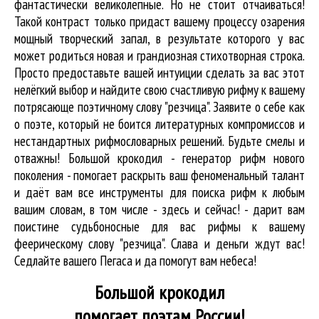
фантастически великолепные. Но не стоит отчаиваться!
Такой контраст только придаст вашему процессу озарения
мощный творческий запал, в результате которого у вас
может родиться новая и грандиозная стихотворная строка.
Просто предоставьте вашей интуиции сделать за вас этот
нелёгкий выбор и найдите свою счастливую рифму к вашему
потрясающе поэтичному слову "резчица". Заявите о себе как
о поэте, который не боится литературных компромиссов и
нестандартных рифмословарных решений. Будьте смелы и
отважны! Большой крокодил - генератор рифм нового
поколения - помогает раскрыть ваш феноменальный талант
и даёт вам все инструменты для
поиска рифм
к любым
вашим словам, в том числе - здесь и сейчас! - дарит вам
поистине судьбоносные для вас рифмы к вашему
феерическому слову "резчица". Слава и деньги ждут вас!
Седлайте вашего Пегаса и да помогут вам небеса!
Большой крокодил
помогает поэтам России!