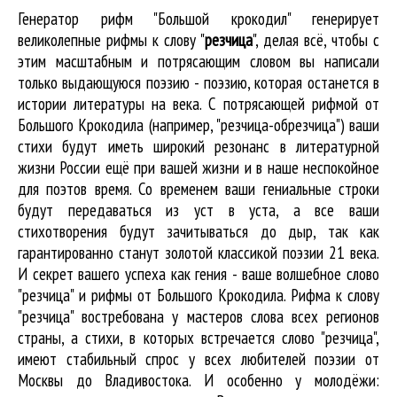
Генератор рифм "Большой крокодил" генерирует
великолепные
рифмы к слову "
резчица
"
, делая всё, чтобы с
этим масштабным и потрясающим словом вы написали
только выдающуюся поэзию - поэзию, которая останется в
истории литературы на века. С потрясающей рифмой от
Большого Крокодила (например, "резчица-обрезчица") ваши
стихи будут иметь широкий резонанс в литературной
жизни России ещё при вашей жизни и в наше неспокойное
для поэтов время. Со временем ваши гениальные строки
будут передаваться из уст в уста, а все ваши
стихотворения будут зачитываться до дыр, так как
гарантированно станут золотой классикой поэзии 21 века.
И секрет вашего успеха как гения - ваше волшебное слово
"резчица" и рифмы от Большого Крокодила. Рифма к слову
"резчица" востребована у мастеров слова всех регионов
страны, а стихи, в которых встречается
слово "резчица"
,
имеют стабильный спрос у всех любителей поэзии от
Москвы до Владивостока. И особенно у молодёжи: