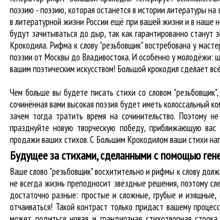
поэзию - поэзию, которая останется в истории литературы на
в литературной жизни России ещё при вашей жизни и в наше не
будут зачитываться до дыр, так как гарантированно станут з
Крокодила. Рифма к слову "резьбовщик" востребована у масте
поэзии от Москвы до Владивостока. И особенно у молодёжи: ш
вашим поэтическим искусством! Большой крокодил cделает вс
Чем больше вы будете писать стихи со словом "резьбовщик",
сочинённая вами высокая поэзия будет иметь колоссальный к
зачем тогда тратить время на сочинительство. Поэтому не
празднуйте новую творческую победу, приближающую вас 
продажи ваших стихов. С Большим Крокодилом ваши стихи нап
Будущее за стихами, сделанными с помощью ген
Ваше слово "резьбовщик" восхитительно и рифмы к слову до
не всегда жизнь преподносит звёздные решения, поэтому сле
достаточно разные: простые и сложные, грубые и изящные,
отчаиваться! Такой контраст только придаст вашему процесс
может родиться новая и грандиозная стихотворная строка