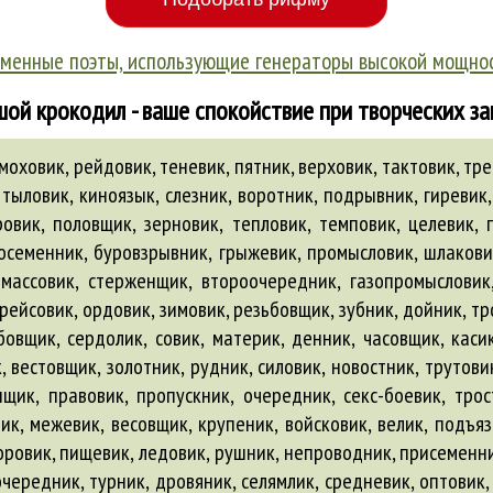
менные поэты, использующие генераторы высокой мощно
ой крокодил - ваше спокойствие при творческих з
моховик, рейдовик, теневик, пятник, верховик, тактовик, тре
 тыловик, киноязык, слезник, воротник, подрывник, гиревик
ровик, половщик, зерновик, тепловик, темповик, целевик, 
носеменник, буровзрывник, грыжевик, промысловик, шлакови
 массовик, стерженщик, второочередник, газопромысловик
рейсовик, ордовик, зимовик, резьбовщик, зубник, дойник, т
овщик, сердолик, совик, материк, денник, часовщик, касик
 вестовщик, золотник, рудник, силовик, новостник, трутови
нщик, правовик, пропускник, очередник, секс-боевик, трос
ик, межевик, весовщик, крупеник, войсковик, велик, подъязы
 боровик, пищевик, ледовик, рушник, непроводник, присеменн
очередник, турник, дровяник, селямлик, средневик, оптовик,