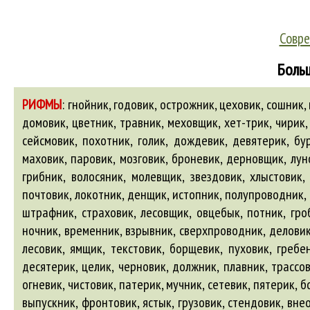
Совре
Больш
РИФМЫ
:
гнойник, годовик, острожник, цеховик, сошник, 
домовик, цветник, травник, меховщик, хет-трик, чирик,
сейсмовик, похотник, голик, дождевик, девятерик, бу
маховик, паровик, мозговик, броневик, дерновщик, лу
грибник, волосяник, молевщик, звездовик, хлыстовик,
почтовик, локотник, денщик, истопник, полупроводник, 
штрафник, страховик, лесовщик, овцебык, потник, гроб
ночник, временник, взрывник, сверхпроводник, деловик,
лесовик, ямщик, текстовик, борщевик, пуховик, гребе
десятерик, целик, черновик, должник, плавник, трассов
огневик, чистовик, патерик, мучник, сетевик, пятерик,
выпускник, фронтовик, ястык, грузовик, стендовик, вне