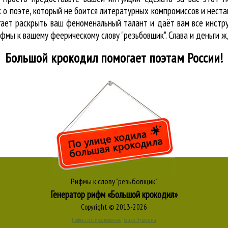
ак о поэте, который не боится литературных компромиссов и не
огает раскрыть ваш феноменальный талант и даёт вам все инст
ифмы к вашему феерическому слову "резьбовщик". Слава и деньги ж
Большой крокодил
помогает поэтам России!
Рифмы к слову "резьбовщик"
Генератор рифм «Большой крокодил»
Copyright © 2013-2026
Рифма и стихосложение
Стихи Пушкина