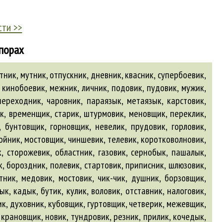
сти >>
апорах
тник, мутник, отпускник, дневник, квасник, супербоевик,
, кинобоевик, межник, личник, подовик, пудовик, мужик,
переходник, чаровник, параязык, метаязык, карстовик,
к, временщик, старик, штурмовик, меновщик, переклик,
, бунтовщик, горновщик, невелик, прудовик, горловик,
ройник, мостовщик, чиншевик, телевик, коротковолновик,
, сторожевик, областник, газовик, сернобык, пашалык,
к, бороздник, полевик, стартовик, приписник, шлюзовик,
тник, медовик, мостовик, чик-чик, душник, борзовщик,
к, кадык, бутик, кулик, воловик, отставник, налоговик,
ик, духовник, кубовщик, гуртовщик, четверик, межевщик,
 крановщик, новик, тундровик, резник, прилик, кочедык,