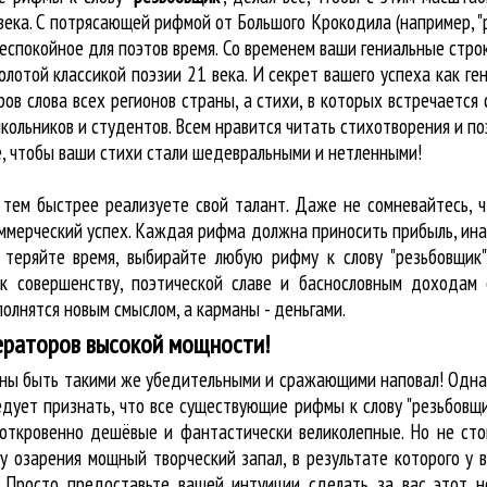
 века. С потрясающей рифмой от Большого Крокодила (например, 
спокойное для поэтов время. Со временем ваши гениальные строк
олотой классикой поэзии 21 века. И секрет вашего успеха как ге
ров слова всех регионов страны, а стихи, в которых встречается
кольников и студентов. Всем нравится читать стихотворения и по
ё, чтобы ваши стихи стали шедевральными и нетленными!
 тем быстрее реализуете свой талант. Даже не сомневайтесь, 
оммерческий успех. Каждая рифма должна приносить прибыль, ин
 теряйте время, выбирайте любую рифму к слову "резьбовщик"
к совершенству, поэтической славе и баснословным доходам 
олнятся новым смыслом, а карманы - деньгами.
ераторов высокой мощности!
лжны быть такими же убедительными и сражающими наповал! Одна
дует признать, что все существующие рифмы к слову "резьбовщ
 откровенно дешёвые и фантастически великолепные. Но не сто
у озарения мощный творческий запал, в результате которого у 
. Просто предоставьте вашей интуиции сделать за вас этот 