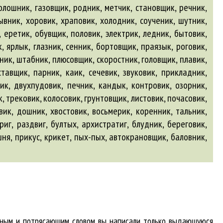
колошник, газовщик, родник, метчик, становщик, речник,
ывник, хоровик, храповик, холодник, соученик, шутник,
 еретик, обувщик, половик, электрик, ледник, бытовик,
 ярлык, глазник, сенник, бортовщик, праязык, роговик,
ник, штабник, плюсовщик, скоростник, головщик, плавик,
тавщик, парник, каик, сечевик, звуковик, прикладник,
ик, двухпудовик, печник, кандык, контровик, озорник,
, трековик, колосовик, грунтовщик, листовик, почасовик,
вик, дошник, хвостовик, восьмерик, коренник, тальник,
триг, раздвиг, бултых,
архистратиг
,
блудник
,
береговик
,
шня, прикус, крикет, пых-пых,
автокрановщик
,
баловник
,
абным и потрясающим словом вы написали только выдающуюся