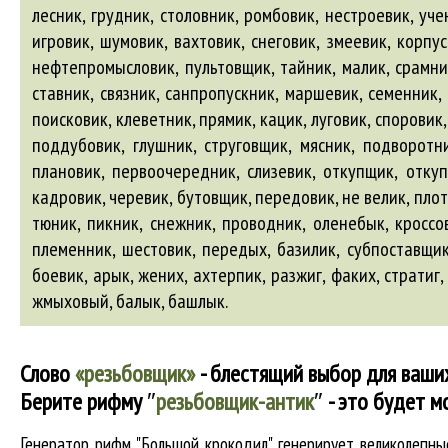
лесник, грудник, столовник, ромбовик, нестроевик, уче
игровик, шумовик, вахтовик, снеговик, змеевик, корпу
нефтепромысловик, пультовщик, тайник, малик, срамник
ставник, связник, санпропускник, маршевик, семенник,
поисковик, клеветник, прямик, кацик, луговик, спорови
поддубовик, глушник, струговщик, мясник, подворотни
плановик, первоочередник, слизевик, откупщик, откуп
кадровик, черевик, бутовщик, передовик, не велик, плот
тюник, пикник, снежник, проводник, оленебык, кроссов
племенник, шестовик, передых,
базилик
, субпоставщик
боевик
,
арык
, жених,
ахтерпик
, разжиг, факих, стратиг
жмыховый,
балык
,
башлык
.
Слово
«резьбовщик»
- блестящий выбор для ваши
Берите рифму
″
резьбовщик-антик
″
- это будет м
Генератор рифм "Большой крокодил" генерирует великолепн