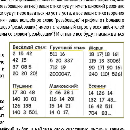
"резьбовщик-антик") ваши стихи будут иметь широкий резонанс
и будут передаваться из уст в уста, а все ваши стихотворения
ния - ваше волшебное слово "резьбовщик" и рифмы от Большого
слово "резьбовщик"
, имеют стабильный спрос у всех любителей
эмы со словом "резьбовщик"! И отныне все будут наслаждаться
что
аче
 и
от
ко
ик"
ит
вас
нелёгкий выбор и найдите свою счастливую рифму к вашему