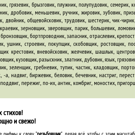
ник, грязевик, брызговик, плужник, полупудовик, семерик, 
сник, дробовик, меньшевик, ручник, жировик, зубовик, приз
, двойник, общевойсковик, трудовик, шестерик, чик-чирик,
 краевик, зерновщик, зверовщик, парик, большевик, ломовик,
к, бронзовщик, бортпроводник, запасник, отраслевик, крепост
к, ушник, строевик, покупщик, скобовщик, ростовщик, пос
щик крестовик, вневойсковик, желчевик, шашлык, центров
овщик, кузовщик, разыскник, златник, дубовик, язык, грязовик
ик, зеленщик, гребневик, тупик, частик, кладовщик, порто
, -а, надвиг,
биржевик
,
беловик
,
бечевник
, настриг, перес
, поддвиг, пережиг, по-их,
антик
, комбриг, моностих, пригор
х стихов!
ощно и свежо!
ые
рифмы к слову "
резьбовщик
"
, делая всё, чтобы с этим масшт