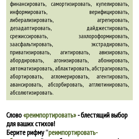
агитировать
,
авизировать
,
абордировать
,
агонизировать
,
абонировать
,
автоматизировать
,
аблактировать
,
абстрагировать
,
абортировать
,
агломерировать
,
агентировать
,
авансировать
,
абсорбировать
,
агглютинировать
,
абсолютизировать
.
Слово
«реимпортировать»
- блестящий выбор
для ваших стихов!
Берите рифму
″
реимпортировать-