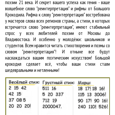
поэзии 21 века. И секрет вашего успеха как гения - ваше
волшебное слово "реинтерпретация" и рифмы от Большого
Крокодила. Рифма к слову "реинтерпретация" востребована
у мастеров слова всех регионов страны, а стихи, в которых
встречается
слово "реинтерпретация"
, имеют стабильный
спрос у всех любителей поэзии от Москвы до
Владивостока. И особенно у молодёжи: школьников и
студентов. Всем нравится читать стихотворения и поэмы со
словом "реинтерпретация"! И отныне все будут
наслаждаться вашим поэтическим искусством! Большой
крокодил cделает всё, чтобы ваши стихи стали
шедевральными и нетленными!