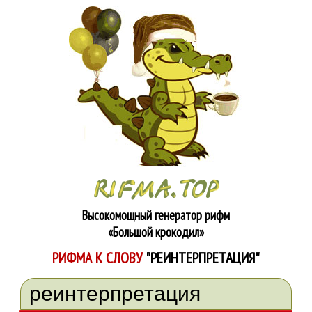
Высокомощный генератор рифм
«Большой крокодил»
РИФМА К СЛОВУ
"РЕИНТЕРПРЕТАЦИЯ"