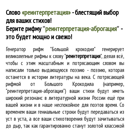
Слово
«реинтерпретация»
- блестящий выбор
для ваших стихов!
Берите рифму
″
реинтерпретация-аброгация
″
-
это будет мощно и свежо!
Генератор рифм "Большой крокодил" генерирует
великолепные
рифмы к слову "
реинтерпретация
"
, делая всё,
чтобы с этим масштабным и потрясающим словом вы
написали только выдающуюся поэзию - поэзию, которая
останется в истории литературы на века. С потрясающей
рифмой от Большого Крокодила (например,
"реинтерпретация-аброгация") ваши стихи будут иметь
широкий резонанс в литературной жизни России ещё при
вашей жизни и в наше неспокойное для поэтов время. Со
временем ваши гениальные строки будут передаваться из
уст в уста, а все ваши стихотворения будут зачитываться
до дыр, так как гарантированно станут золотой классикой