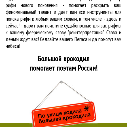
рифм нового поколения - помогает раскрыть ваш
феноменальный талант и даёт вам все инструменты для
поиска рифм
к любым вашим словам, в том числе - здесь и
сейчас! - дарит вам поистине судьбоносные для вас рифмы
к вашему феерическому слову "реинтерпретация". Слава и
деньги ждут вас! Седлайте вашего Пегаса и да помогут вам
небеса!
Большой крокодил
помогает поэтам России!