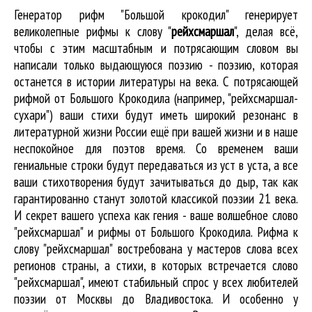
Генератор рифм "Большой крокодил" генерирует
великолепные
рифмы к слову "
рейхсмаршал
"
, делая всё,
чтобы с этим масштабным и потрясающим словом вы
написали только выдающуюся поэзию - поэзию, которая
останется в истории литературы на века. С потрясающей
рифмой от Большого Крокодила (например, "рейхсмаршал-
сухари") ваши стихи будут иметь широкий резонанс в
литературной жизни России ещё при вашей жизни и в наше
неспокойное для поэтов время. Со временем ваши
гениальные строки будут передаваться из уст в уста, а все
ваши стихотворения будут зачитываться до дыр, так как
гарантированно станут золотой классикой поэзии 21 века.
И секрет вашего успеха как гения - ваше волшебное слово
"рейхсмаршал" и рифмы от Большого Крокодила. Рифма к
слову "рейхсмаршал" востребована у мастеров слова всех
регионов страны, а стихи, в которых встречается
слово
"рейхсмаршал"
, имеют стабильный спрос у всех любителей
поэзии от Москвы до Владивостока. И особенно у