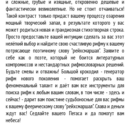
и сложные, грубые и изящные, откровенно дешёвые и
фантастически великолепные. Но не стоит отчаиваться!
Такой контраст только придаст вашему процессу озарения
мощный творческий запал, в результате которого у вас
может родиться новая и грандиозная стихотворная строка.
Просто предоставьте вашей интуиции сделать за вас этот
нелёгкий выбор и найдите свою счастливую рифму к вашему
потрясающе поэтичному слову "рейхсмаршал". Заявите о
себе как о поэте, который не боится литературных
компромиссов и нестандартных рифмословарных решений.
Будьте смелы и отважны! Большой крокодил - генератор
рифм нового поколения - помогает раскрыть ваш
феноменальный талант и даёт вам все инструменты для
поиска рифм
к любым вашим словам, в том числе - здесь и
сейчас! - дарит вам поистине судьбоносные для вас рифмы
к вашему феерическому слову "рейхсмаршал". Слава и деньги
ждут вас! Седлайте вашего Пегаса и да помогут вам
небеса!