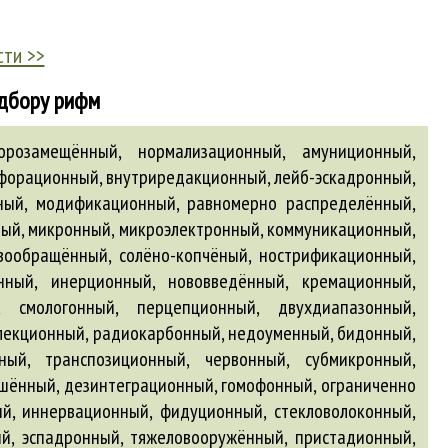
сти >>
одбору рифм
ный, антинейтронный, галогензамещённый, сильнонапряжённый, деформационный, крутосклонный, трёхсторонний, вакационный, толстодонный, коллизионный, апперцепционный, компрессионный, преклонный, биллионный, общераспространённый, малосолёный, социально незащищённый, дискриминационный, диахронный, радиопеленгационный, подрайонный, резервационный, лонный, скотопригонный, модуляционный, бубонный, реградационный, четырёхсторонний, пенобетонный, термоизоляционный, коленопреклонённый, референционный, культивационный, аллохтонный, кинопроекционный, лактонный, донный, фургонный, синхронизационный, аукционный, теплозвукоизоляционный, фторзамещённый, цементобетонный, гидроизоляционный, новоизобретённый, декорационный, экзальтационный, радиолокационный, аэропонный, циркуляционный, легкобетонный, электронно оснащённый, ампутационный, рекламационный, вулканизационный, дисперсно-упрочнённый, влагоизоляционный, антифонный, предмобилизационный, межрайонный, всесезонный, демикотонный, диффамационный, интервенционный, имитационный, огнезащищённый, непредупреждённый, денудационный, постинъекционный, перлитобетонный, глухозаземлённый, камнебетонный, технически оснащённый, правосторонний, тромбонный, дифракционный, утилизационный, предыконный, похоронный, фотонный, фильтровентиляционный, одноколонный, водогонный, гипсошлакобетонный, презентационный, пшённый, партонный, надоконный, горнопересечённый, непосвящённый, омофонный, трансмиссионный, когезионный, пароконный, карбонизационный, безынфляционный, талонный, реинвестиционный, камертонный, горько-солёный, диссертационный, детонационный, кристаллизационный, конвекционный, внесезонный, поддонный, реформационный, полусонный, концессионный, инфузионный, незамутнённый, золотопогонный, пеношлакобетонный, скотопрогонный, грубосуконный, порционный, комиссионный, амбиционный, гамматронный, вибрионный, обструкционный, сублимационный, арилзамещённый, торсионный, фузионный, погонный, казённый, трансплантационный, загонный, диапазонный, гудронный, экстракционный, купонный, антициклонный, редукционный, механотронный, дефлорационный, лекционный, говённый, чистоплемённый, предквалификационный, суперинфекционный, циклотронный, пепложелезобетонный, компенсационный, посессионный, мелкозернёный, равносторонний, крюшонный, сегментационный, атлетически сложённый, нейтронный, сильно укреплённый, конденсационный, биллонный, шестерённый, пунктуационный, пароизоляционный, инвестиционный, индексационный, необожжённый, суспензионный, непрояснённый, фронтонный, конструкционный, амортизационный, незащищённый, многонаселённый, перисто-рассечённый, кавитационный, попонный, музыкально одарённый, фрикционный, гидроэкструзионный, неостепенённый, грязно-зелёный, пожароизоляционный, изоляционный, пострадиационный, телевизионный, телевизионный порайонный, рефракционный, аспирационный, колонный, фиолетово-зелёный, однодиапазонный, инкубационный, социально защищённый, дефляционный, рулонный, шарнирно-сочленённый, пустозвонный, корпорационный, равноимённый, экзаменационный, закордонный, слабообогащённый, мобилизационный, стадионный, кантонный, диспозиционный, рецензионный, баллонный, нагонный, сине-зелёный, эмульсионный, протонный, басонный, обсервационный, легитимационный, двухколонный, гравитационный, эмиграционный, фракционный, коррозионный, фестонный, бонификационный, ревизионный, кодификационный, имплантационный, акрилзамещённый, канализационный, разгонный, ил