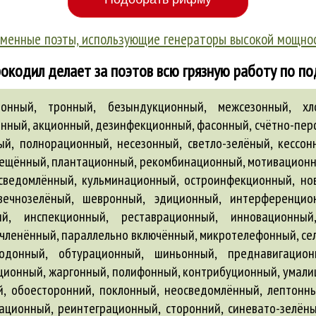
менные поэты, использующие генераторы высокой мощно
окодил делает за поэтов всю грязную работу по п
й, публикационный, диктофонный, постинфекционный, реляционный, двухфотонный, петиционный, шлакобетонный, проскрипционный, малоосвещённый, буффонный, ликвационный, инкарнационный, копчёно-запечённый, потогонный, дореволюционный, теплонапряжённый, жёсткозакреплённый, кинотелевизионный, нутационный, претензионный, седиментационный, водоэмульсионный, полигонный, рентгенотелевизионный, ректификационный, фильтрационный, мертвенно-зелёный, перлюстрационный, иммерсионный, акклиматизационный, дислокационный, секуляризационный, синхроциклотронный, прокламационный, деревоклеёный, сложносочинённый, неутолённый, сигнализационный, коронный, реквизиционный, деволюционный, эмиссионный, реорганизационный, стерилизационный, дивизионный, аппликационный, сатурационный, глобализационный, стекложелезобетонный, эжекционный, ингаляционный, четырёхтонный, межреволюционный, гипсобетонный, милиционный, гумённый, трёхколонный, толоконный, ионизационный, консультационный, декламационный, мультипликационный, девальвационный, гибридизационный, цивилизационный, перфорационный, виброзащищённый, акрилозамещённый, интоксикационный, альтернационный, аттракционный, бадминтонный, оптационный, аэронавигационный, коллодионный, мелиорационный, навигационный, пригумённый, катионный, легкопоражённый, денацификационный, аллитерационный, ассоциационный, интеграционный, амальгамационный, секционный, предсезонный, послеоперационный, синхротронный, прецессионный, антиэмиссионный, аккредитационный, электросигнализационный, репульсионный, инфекционный, мистификационный, угонный, зазвонный, ионный, аффилиационный, инфляционный, проволокобетонный, железобетонный, среднепересечённый, акцентуационный, гиперинфляционный, редакционный, двухтонный, реинкарнационный, самоудовлетворённый, ликвидационный, газобаллонный, дотационный, дотационный оборонный, батальонный, квитанционный, эволюционный, шумоизоляционный, импровизационный, малооперационный, озонный, новационный, пистонный, цементационный, деструкционный, потусторонний, предпенсионный, понтонный, мегафонный, слюногонный, плоскодонный, редрессационный, обоюдосторонний, отражённо-преломлённый, струнобетонный, антикоррупционный, кондиционный, светоаэрационный, реституционный, несмышлёный, аккордеонный, партионный, биатлонный, термоэлектронный, гнутоклеёный, акустоэлектронный, балконный, трёхоконный, одноконный, грунтобетонный, интерполяционный, активационный, послереволюционный, термосифонный, цельнобетонный, сложнокоординационный, оптимизационный, реструктуризационный, аккумуляционный, одеколонный, бело-зелёный, радиотелевизионный, продукционный, перворождённый, несмещённый, экспедиционный, плафонный, новоиспечённый, самоотрешённый, теплофикационный, институционный, аллюзионный, идентификационный, стеклобетонный, благорастворённый, высокооснащённый, копённый, концентрационный, пророгационный, баритонный, фотоэлектронный, искрозащищённый, поимённый, сильнопересечённый, условно осуждённый, демонстрационный, популяционный, пертурбационный, сверхнапряжённый, новорождённый, безлицензионный, лактационный, анионный, нейронный, габионный, фигурационный, решённый-перерешённый, противорадиационный, дезинтоксикационный, дефекационный, студёный, ассигнационный, антивибрационный, плотнонаселённый, стабилизационный, кооперационный, трансляционный, безоконный, синхрофазоциклотронный, хитонный, прогонный, пеленгационный, кассационный, тепловизионный, подённый, экскурсионный, бастионный, резекционный, ингрессионный, бутобетонный, аттестационный, неискоренённый, субординационный, позиционный, ситуационный, преференционный, бетатронный, посторонний, децеребрационный, лонжеронный, конгрегационный, перронный, опционный, демаркацион