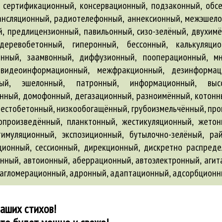
онный
,
автоионный
,
аберрационный
,
автоэлектронный
,
агит
агломерационный
,
адронный
,
адаптационный
,
адсорбционн
ваших стихов!