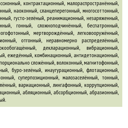
ационный
,
абляционный
,
абсорбционный
,
абразионный
,
ый
.