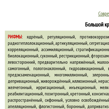
Совре
Большой кр
РИФМЫ
:
ядрёный, регуляционный, противокоррозионный, тронный, безындукционный, межсезонный, хлорозамещённый, нормализационный, амуниционный, радиотеплолокационный, артикуляционный, сегрегационный, акционный, дезинфекционный, фасонный, счётно-перфорационный, внутриредакционный, лейб-эскадронный, корреляционный, ассимиляционный, стратификационный, полнорационный, несезонный, светло-зелёный, кессонный, модификационный, равномерно распределённый, биолокационный, суконный, рестрикционный, фторозамещённый, плантационный, рекомбинационный, мотивационный, микронный, микроэлектронный, коммуникационный, левосторонний, предварительно напряжённый, малоосведомлённый, кульминационный, остроинфекционный, новообращённый, солёно-копчёный, нострификационный, самогонный, пологонаклонный, гидроавиационный, вечнозелёный, шевронный, эдиционный, интерференционный, инерционный, нововведённый, кремационный, предэкзаменационный, многомиллионный, элеронный, инспекционный, реставрационный, инновационный, смологонный, перцепционный, двухдиапазонный, депривационный, живорождённый, иллюзионный, нерасчленённый, параллельно включённый, микротелефонный, селекционный, радиокарбонный, недоуменный, бидонный, желчегонный, ирригационный, инъекционный, мелкодонный, обтурационный, шиньонный, преднавигационный, транспозиционный, червонный, субмикронный, реабилитационный, позитронный, кретонный, консигнационный, жаргонный, полифонный, контрибуционный, умалишённый, дезинтеграционный, гомофонный, ограниченно распространённый, сифонный, условно освобождённый, обоесторонний, поклонный, неосведомлённый, лептонный, иннервационный, фидуционный, стекловолоконный, апелляционный, флогистонный, боронный, доприватизационный, реинтеграционный, сторонний, синевато-зелёный, эспадронный, тяжеловооружённый, пристадионный, радиоактивационный, многотонный, противофильтрационный, свободнорождённый, бледно-зелёный, отыменной, полуторатонный, миграционный, унисонный, полусуконный, сцинтилляционный, незаселённый, неразрешённый, мелко дроблённый, хлорзамещённый, лицензионный, кондукционный, репродукционный, демисезонный, предреволюционный, саксофонный, растворобетонный, условно поражённый, электронный, особоодарённый, нитронный, амвонный, последовательно включённый, концепционный, зонный, коалиционный, шлемофонный, видеомагнитофонный, квалификационный, ратификационный, радиоэлектронный, дикционный, неразделённый, бостонный, юрисдикционный, слабопересечённый, малооснащённый, криоэлектронный, полиатлонный, магнитно-сопряжённый, верификационный, ременный, вентиляционный, репетиционный, новонаселённый, коррекционный, коллимационный, термоионный, разноплемённый, акцессионный, шестиколонный, версификационный, безынерционный, грубодроблёный, двухпозиционный, бескупонный, пенсионный, проекционный, сталебетонный, экструзионный, инсоляционный, уклонный, надзаконный, противорадиолокационный, вегетационный, инструкционный, беспрогонный, мезонны