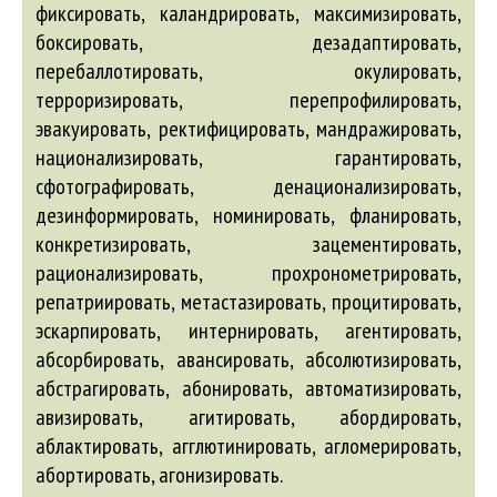
агентировать
,
абсорбировать
,
авансировать
,
абсолютизировать
,
абстрагировать
,
абонировать
,
автоматизировать
,
авизировать
,
агитировать
,
абордировать
,
аблактировать
,
агглютинировать
,
агломерировать
,
абортировать
,
агонизировать
.