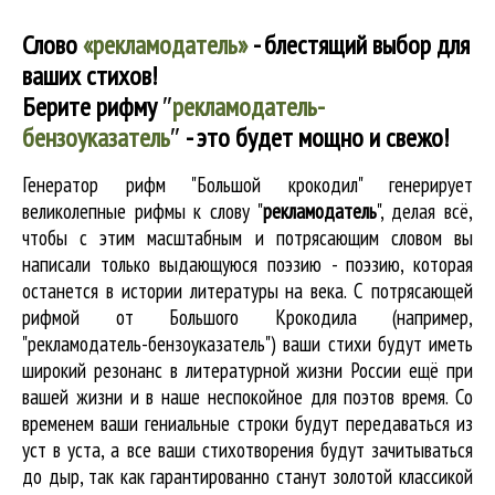
Слово
«рекламодатель»
- блестящий выбор для
ваших стихов!
Берите рифму
″
рекламодатель-
бензоуказатель
″
- это будет мощно и свежо!
Генератор рифм "Большой крокодил" генерирует
великолепные
рифмы к слову "
рекламодатель
"
, делая всё,
чтобы с этим масштабным и потрясающим словом вы
написали только выдающуюся поэзию - поэзию, которая
останется в истории литературы на века. С потрясающей
рифмой от Большого Крокодила (например,
"рекламодатель-бензоуказатель") ваши стихи будут иметь
широкий резонанс в литературной жизни России ещё при
вашей жизни и в наше неспокойное для поэтов время. Со
временем ваши гениальные строки будут передаваться из
уст в уста, а все ваши стихотворения будут зачитываться
до дыр, так как гарантированно станут золотой классикой