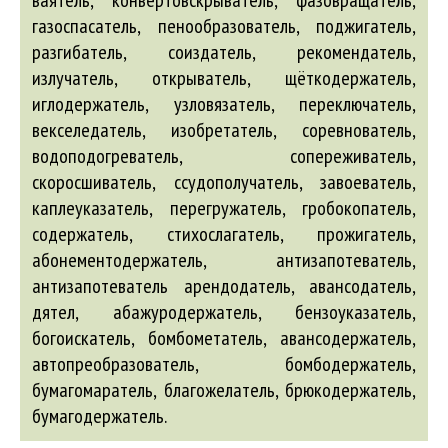
ваятель, конвертовскрыватель, фазовращатель,
газоспасатель, пенообразователь, поджигатель,
разгибатель, соиздатель, рекомендатель,
излучатель, открыватель, щёткодержатель,
иглодержатель, узловязатель, переключатель,
векселедатель, изобретатель, соревнователь,
водоподогреватель, сопереживатель,
скоросшиватель, ссудополучатель, завоеватель,
каплеуказатель, перегружатель, гробокопатель,
содержатель, стихослагатель, прожигатель,
абонементодержатель
,
антизапотеватель
,
антизапотеватель
арендодатель
,
авансодатель
,
дятел,
абажуродержатель
,
бензоуказатель
,
богоискатель
,
бомбометатель
,
авансодержатель
,
автопреобразователь
,
бомбодержатель
,
бумагомаратель
,
благожелатель
,
брюкодержатель
,
бумагодержатель
.