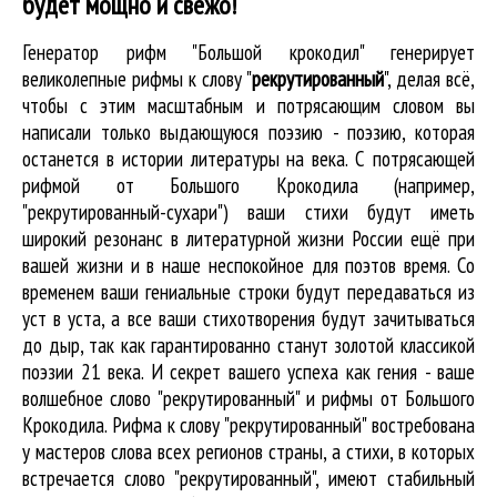
будет мощно и свежо!
Генератор рифм "Большой крокодил" генерирует
великолепные
рифмы к слову "
рекрутированный
"
, делая всё,
чтобы с этим масштабным и потрясающим словом вы
написали только выдающуюся поэзию - поэзию, которая
останется в истории литературы на века. С потрясающей
рифмой от Большого Крокодила (например,
"рекрутированный-сухари") ваши стихи будут иметь
широкий резонанс в литературной жизни России ещё при
вашей жизни и в наше неспокойное для поэтов время. Со
временем ваши гениальные строки будут передаваться из
уст в уста, а все ваши стихотворения будут зачитываться
до дыр, так как гарантированно станут золотой классикой
поэзии 21 века. И секрет вашего успеха как гения - ваше
волшебное слово "рекрутированный" и рифмы от Большого
Крокодила. Рифма к слову "рекрутированный" востребована
у мастеров слова всех регионов страны, а стихи, в которых
встречается
слово "рекрутированный"
, имеют стабильный