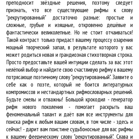
преподносит звёздные решения, поэтому следует
признать, что все существующие рифмы к слову
"рекрутированный" достаточно разные: простые и
сложные, грубые и изящные, откровенно дешёвые и
фантастически великолепные. Но не стоит отчаиваться!
Такой контраст только придаст вашему процессу озарения
мощный творческий запал, в результате которого у вас
может родиться новая и грандиозная стихотворная строка.
Просто предоставьте вашей интуиции сделать за вас этот
нелёгкий выбор и найдите свою счастливую рифму к вашему
потрясающе поэтичному слову "рекрутированный". Заявите о
себе как о поэте, который не боится литературных
компромиссов и нестандартных рифмословарных решений.
Будьте смелы и отважны! Большой крокодил - генератор
рифм нового поколения - помогает раскрыть ваш
феноменальный талант и даёт вам все инструменты для
поиска рифм
к любым вашим словам, в том числе - здесь и
сейчас! - дарит вам поистине судьбоносные для вас рифмы
к вашему феерическому слову "рекрутированный". Слава и