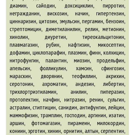
диамин, сайодин, доксициклин, пирротин,
негражданин, вискозин, начин, гипертензин,
циннаризин, цитозин, эмульсин, пергамин, бензоин,
стрептомицин, диметиланилин, релин, метионин,
хинолин, диуретин, тиреокальцитонин,
плавмагазин, рубин, нафтизин, микосептин,
дофамин, циклопарафин, плазмин, финн, колхицин,
нитрофунгин, палантин, миозин, продельфин,
апельсин, фолликулин, хамсин, сфингозин,
мараскин, дворянин, теофиллин, акрихин,
серотонин, ахроматин, андезин, либертин,
трихлортриэтиламин, анилин, пиперазин,
протопектин, начфин, нитразин, ренин, сульгин,
астралин, стиптицин, санидин, антифунгин, лейцин,
маммофизин, трамплин, господин, аргинин, изатин,
аршин, фотомагазин, пирамеин, милокордин,
кониин, эрготин, хинин, орнитин, алтын, серпентин,