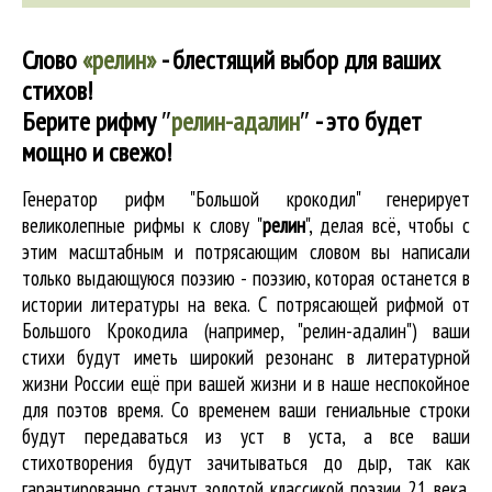
Слово
«релин»
- блестящий выбор для ваших
стихов!
Берите рифму
″
релин-адалин
″
- это будет
мощно и свежо!
Генератор рифм "Большой крокодил" генерирует
великолепные
рифмы к слову "
релин
"
, делая всё, чтобы с
этим масштабным и потрясающим словом вы написали
только выдающуюся поэзию - поэзию, которая останется в
истории литературы на века. С потрясающей рифмой от
Большого Крокодила (например, "релин-адалин") ваши
стихи будут иметь широкий резонанс в литературной
жизни России ещё при вашей жизни и в наше неспокойное
для поэтов время. Со временем ваши гениальные строки
будут передаваться из уст в уста, а все ваши
стихотворения будут зачитываться до дыр, так как
гарантированно станут золотой классикой поэзии 21 века.