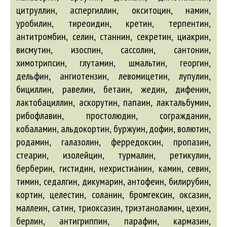
цитруллин, аспергиллин, окситоцин, намин,
уробилин, тиреоидин, кретин, терпентин,
антитромбин, селин, станнин, секретин, циакрин,
висмутин, изоспин, сассолин, сантонин,
химотрипсин, глутамин, шмальтин, георгин,
дельфин, ангиотензин, левомицетин, лупулин,
бициллин, равелин, бетаин, жедин, дифенин,
лактобациллин, аскорутин, папаин, лактальбумин,
рибофлавин, простолюдин, согражданин,
кобаламин, альдокортин, буржуин, дофин, волютин,
родамин, галазолин, ферредоксин, пропазин,
стеарин, изолейцин, турмалин, ретикулин,
берберин, гистидин, нехристианин, камин, севин,
тимин, седалгин, дикумарин, антофеин, билирубин,
кортин, целестин, соланин, бромгексин, оксазин,
маллеин, сатин, триоксазин, триэтаноламин, цехин,
берлин, антигриппин, парафин, кармазин,