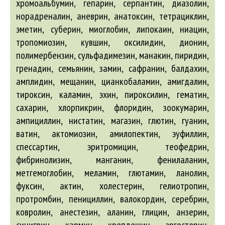
хромоальбумин, гепарин, серпантин, диазолин,
норадреналин, аневрин, анатоксин, тетрациклин,
эметин, суберин, миоглобин, липокаин, ниацин,
тропомиозин, кувшин, оксилидин, дионин,
полимербензин, сульфадимезин, манакин, пиридин,
гренадин, семьянин, замин, сафранин, балдахин,
амплидин, мещанин, цианкобаламин, амигдалин,
тироксин, каламин, эхин, пироксилин, гематин,
сахарин, хлорпикрин, флоридин, зоокумарин,
ампициллин, нистатин, магазин, глютин, гуанин,
ватин, актомиозин, амилопектин, эуфиллин,
спессартин, эритромицин, теофедрин,
фибринолизин, манганин, фенилаланин,
метгемоглобин, меламин, глютамин, ланолин,
фуксин, актин, холестерин, гелиотропин,
протромбин, пенициллин, валокордин, серебрин,
ковролин, анестезин, аланин, глицин, анзерин,