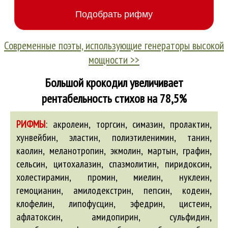
Современные поэты, использующие генераторы высокой
мощности >>
Большой крокодил увеличивает
рентабельность стихов на 78,5%
РИФМЫ
:
акролеин, торгсин, симазин, пролактин,
хунвейбин, эластин, полиэтиленимин, танин,
каолин, меланотропин, экмолин, мартын, графин,
сельсин, цитохалазин, спазмолитин, пиридоксин,
холестирамин, промин, миелин, нуклеин,
гемоцианин, амилодекстрин, пепсин, кодеин,
клофелин, липофусцин, эфедрин, цистеин,
афлатоксин, амидопирин, сульфидин,