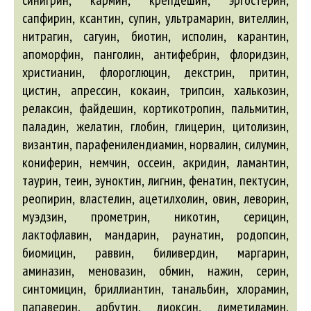
синигрин, кармин, крепдешин, эргостерин,
сапфирин, ксантин, супин, ультрамарин, вителлин,
нитрагин, сагуин, биотин, исполин, карантин,
апоморфин, панголин, антифебрин, флоридзин,
христианин, флороглюцин, декстрин, притин,
цистин, апрессин, кокаин, трипсин, халькозин,
релаксин, файдешин, кортикотропин, пальмитин,
паладин, желатин, глобин, глицерин, цитолизин,
византин, парафенилендиамин, норвалин, силумин,
кониферин, немчин, оссеин, акридин, ламантин,
таурин, теин, эуноктин, лигнин, фенатин, пектусин,
реопирин, властелин, ацетилхолин, овин, леворин,
муэдзин, прометрин, никотин, серицин,
лактофлавин, мандарин, раунатин, родопсин,
биомицин, раввин, биливердин, маргарин,
аминазин, меновазин, обмин, нажин, серин,
синтомицин, бриллиантин, танальбин, хлорамин,
папаверин, арбутин, диоксин, диметиламин,