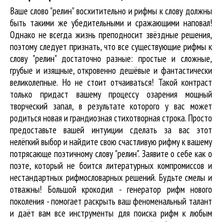
Ваше слово "релин" восхитительно и рифмы к слову должны
быть такими же убедительными и сражающими наповал!
Однако не всегда жизнь преподносит звёздные решения,
поэтому следует признать, что все существующие рифмы к
слову "релин" достаточно разные: простые и сложные,
грубые и изящные, откровенно дешёвые и фантастически
великолепные. Но не стоит отчаиваться! Такой контраст
только придаст вашему процессу озарения мощный
творческий запал, в результате которого у вас может
родиться новая и грандиозная стихотворная строка. Просто
предоставьте вашей интуиции сделать за вас этот
нелёгкий выбор и найдите свою счастливую рифму к вашему
потрясающе поэтичному слову "релин". Заявите о себе как о
поэте, который не боится литературных компромиссов и
нестандартных рифмословарных решений. Будьте смелы и
отважны! Большой крокодил - генератор рифм нового
поколения - помогает раскрыть ваш феноменальный талант
и даёт вам все инструменты для
поиска рифм
к любым