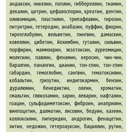
андаксин, никелин, поплин, гиббереллин, тиамин,
декалин, цитрин, цефалоспорин, креатин, дентин,
оливомицин, пластилин, трипафлавин, тирозин,
питуитрин, гетеродин, анабазин, пуффин, флорин,
тиреоглобулин, вельветин, пингвин, дамаскин,
ковеллин, цибетин, йохимбин, гуталин, сильвин,
порфирин, маммокрин, экзотоксин, ауреомицин,
молескин, павлин, фенамин, керосин, чин-чин,
баралгин, панангин, цианин, тон-спин, тон-спин
габардин, гемоглобин, сангвин, гематоксилин,
кобальтин, гризутин, индигокармин, бензин,
дуралюмин, бенедиктин, олеин, хроматин,
смальтин, глюкозамин, зарин, леварин, нафталин,
гоацин, сульфадиметоксин, фиброин, анаприлин,
винпоцетин, далматин, лисовин, бедуин, казеин,
коллоксилин, пиперидин, андрогин, фенацетин,
хитин, недожин, гетероауксин, бациллин, рутин,