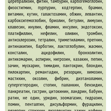
церебрализин, фитин, тамбурин, карбогемоглобин,
физостигмин, пурпурин, кодтерпин, брамин,
витамин, кутин, галактозамин, обжин, левантин,
карбоксигемоглобин, бриолин, бетулин, лимузин,
клавесин, инулин, фламин, инсулин, эндотоксин,
платифиллин, нефелин, оливин, тромбин,
антисклерозин, тетралин, триметиламин, прегнин,
антинакипин, барботин, лактоглобулин, жасмин,
консталин, ацидофилин, бронхолитин,
антикомарин, аспирин, нигрозин, казакин, пепин,
зачин, мускарин, тимидин, пантокрин, блондин,
пилокарпин, ремантадин, резорцин, химозин,
мастихин, оксолин, фибрин, диэтаноламин,
супергетеродин, стопин, паланкин, бензидин,
панкреатин, гастрин, цитокинин, ландрин, бабуин,
ратин, не один, уридин, зоомагазин, гидразин,
помин, пенталгин, дисульформин, фурацилин,
резерпин, стрихнин, лизолецитин, зажин, кофеин,