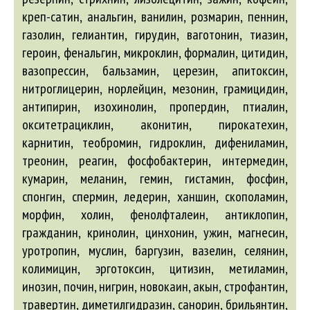
креп-сатин, анальгин, ванилин, розмарин, пеннин,
газолин, гелиантин, гирудин, ваготонин, тиазин,
героин, фенальгин, микроклин, формалин, цитидин,
вазопрессин, бальзамин, церезин, апитоксин,
нитроглицерин, норлейцин, мезонин, грамицидин,
антипирин, изохинолин, пропердин, птиалин,
окситетрациклин, аконитин, пирокатехин,
карнитин, теобромин, гидроклин, дифениламин,
треонин, реагин, фосфобактерин, интермедин,
кумарин, меланин, гемин, гистамин, фосфин,
спонгин, спермин, ледерин, ханшин, скополамин,
морфин, холин, фенолфталеин, антиклопин,
гражданин, кринолин, цинхонин, ужин, магнесин,
уротропин, муслин, баргузин, вазелин, селянин,
колимицин, эрготоксин, цитизин, метиламин,
инозин, почин, нигрин, новокаин, акын, строфантин,
травертин, диметилгидразин, санорин, брильянтин,