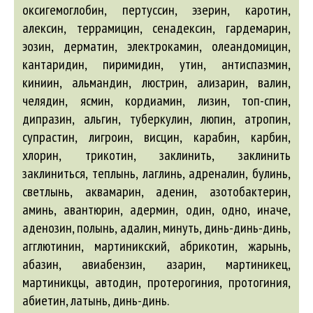
оксигемоглобин, пертуссин, эзерин, каротин,
алексин, террамицин, сенадексин, гардемарин,
эозин, дерматин, электрокамин, олеандомицин,
кантаридин, пиримидин, утин, антиспазмин,
киниин, альмандин, люстрин, ализарин, валин,
челядин, ясмин, кордиамин, лизин, топ-спин,
дипразин, альгин, туберкулин, люпин, атропин,
супрастин, лигроин, висцин, карабин, карбин,
хлорин, трикотин, заклинить, заклинить
заклиниться, теплынь, лаглинь,
адреналин
, булинь,
светлынь,
аквамарин
,
аденин
,
азотобактерин
,
аминь,
авантюрин
,
адермин
, один, одно, иначе,
аденозин
, полынь,
адалин
, минуть, динь-динь-динь,
агглютинин
, мартиникский,
абрикотин
, жарынь,
абазин
,
авиабензин
,
азарин
, мартиникец,
мартиникцы,
автодин
, протерогиния, протогиния,
абиетин
, латынь, динь-динь.