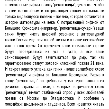
великолепные
рифмы к слову "
ремонтница
"
, делая всё, чтобы
с этим масштабным и потрясающим словом вы написали
только выдающуюся поэзию - поэзию, которая останется в
истории литературы на века. С потрясающей рифмой от
Большого Крокодила (например, "ремонтница-сухари") ваши
стихи будут иметь широкий резонанс в литературной
жизни России ещё при вашей жизни и в наше неспокойное
для поэтов время. Со временем ваши гениальные строки
будут передаваться из уст в уста, а все ваши
стихотворения будут зачитываться до дыр, так как
гарантированно станут золотой классикой поэзии 21 века.
И секрет вашего успеха как гения - ваше волшебное слово
"ремонтница" и рифмы от Большого Крокодила. Рифма к
слову "ремонтница" востребована у мастеров слова всех
регионов страны, а стихи, в которых встречается
слово
"ремонтница"
, имеют стабильный спрос у всех любителей
поэзии от Москвы до Владивостока. И особенно у
молодёжи: школьников и студентов. Всем нравится читать