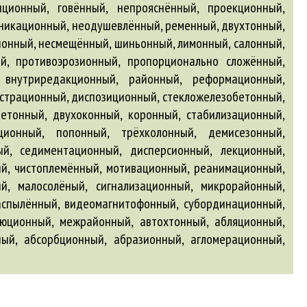
автохтонный
,
абляционный
,
ный
,
абсорбционный
,
абразионный
,
агломерационный
,