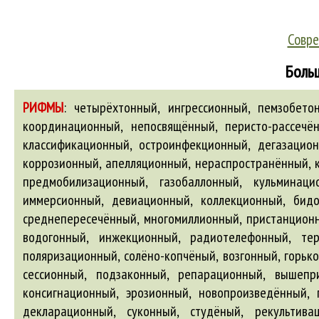
Совре
Больш
РИФМЫ
:
четырёхтонный, ингрессионный, пемзобетонный, реинкарнационный, отгонный, атрибуционный, дезинтоксикационный, безынерционный, тускло-зелёный, координационный, непосвящённый, перисто-рассечённый, двуконный, декорационный, патронный, карбонизационный, рекламационный, тронный, дефляционный, классификационный, остроинфекционный, дегазационный, видеотелефонный, термоизоляционный, медальонный, живорождённый, конверсионный, интеграционный, коррозионный, апелляционный, нераспространённый, композиционный, аккредитационный, пустозвонный, индикационный, ядрёный, буро-зелёный, дезинтеграционный, предмобилизационный, газобаллонный, кульминационный, хитонный, кальсонный, шарнирно-сочленённый, пророгационный, грубоизмельчённый, полусонный, иммерсионный, девиационный, коллекционный, бидонный, конформационный, реляционный, сталебетонный, протонный, гудронный, петиционный, амбиционный, среднепересечённый, многомиллионный, пристанционный, лесоэксплуатационный, многоплемённый, пункционный, низкообогащённый, ретрансляционный, нутационный, водогонный, инжекционный, радиотелефонный, термоэлектронный, условно поражённый, ситуационный, мелко дроблённый, молокогонный, коллимационный, поляризационный, солёно-копчёный, возгонный, горько-солёный, теплозвукоизоляционный, фестонный, аллохтонный, грануляционный, фракционный, интерполяционный, сессионный, подзаконный, репарационный, вышеприведённый, профориентационный, суперинфекционный, диссертационный, гонный, недоуменный, жетонный, консигнационный, эрозионный, новопроизведённый, посезонный, посюсторонний, наоконный, транспирационный, эвакуационный, смологонный, пароизоляционный, декларационный, суконный, студёный, рекультивационный, беспрогонный, фургонный, суспензионный, радионавигационный, ассигнационный, магнетронный, конфронтационный, сертификационный, светло-зелёный, ионный, невооружённый, грязно-зелёный, сатурационный, навигационный, флаконный, малозаселённый, сложнокоординационный, мелкозернёный, ирригационный, уклонный, крюшонный, аспирационный, дезинфекционный, прогонный, приватизационный, регистрационный, жестикуляционный, бескингстонный, малооснащённый, термоионный, сегрегационный, артикуляционный, слабосолёный, провизионный, конденсационный, похоронный, конфирмационный, микротелефонный, интонационный, лактонный, бутылочно-зелёный, конъюгационный, грубопровокационный, коалиционный, дивизионный, экскурсионный, декомпрессионный, сонный, дистилляционный, эстрагонный, делимитационный, лактационный, амвонный, подоконный, радиотрансляционный, корреляционный, эжекционный, акклиматизационный, плафонный, инерционный, непроторённый, забубённый, термосифонный, цементационный, экстирпационный, мутационный, радиотеплолокационный, перворождённый, бело-зелёный, трансплантационный, экзаменационный, эскадронный, параллельно включённый, ликвидационный, санационный, модуляционный, предсессионный, аукционный, ревокационный, пертурбационный, таксофо