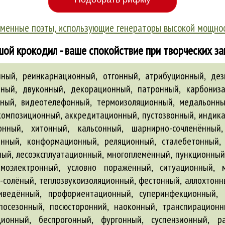
менные поэты, использующие генераторы высокой мощно
ой крокодил - ваше спокойствие при творческих з
нный, гнутоклеёный, опционный, анионный, аллергоинфекционный, бастионный, фильтрационный, внесезонный, всесезонный, несезонный, циклонный, пшённый, психокоррекционный, консервационный, сложноподчинённый, импровизационный, ежедённый, заамвонный, проволокобетонный, озонный, гарнизонный, энергоинформационный, институционный, индукционный, нетелефонный, резкопересечённый, рефакционный, вариационный, циркуляционный, ампутационный, магнитострикционный, юрисдикционный, предквалификационный, активационный, экстракционный, трансмиссионный, аргонный, дистанционный, обтурационный, вибрационный, сильно укреплённый, антикоррозионный, депривационный, дотационный, элеронный, безоконный, желчегонный, патефонный, несмышлёный, стеклобетонный, референционный, оптационный, влагоизоляционный, вагонный, индексационный, электронно оснащённый, реверберационный, камертонный, телевизионный, композиционно завершённый, мегатонный, цивилизационный, непокорённый, психотронный, широко распространённый, предэкзаменационный, редрессационный, амуниционный, диктофонный, биллонный, акрилозамещённый, акцентуационный, изохронный, двухколонный, дейтронный, конный, сублимационный, инструкционный, стратификационный, пеплобетонный, гидролокационный, предынформационный, имплантационный, угонный, двухсекционный, эхолокационный, неостепенённый, плодогонный, нефтеперегонный, иллюминационный, гидропонный, перронный, сезонный, равномерно распределённый, акрилзамещённый, послереволюционный, сильнопересечённый, радиотелевизионный, вибрионный, электросигнализационный, дезинформационный, многофотонный, хлорозамещённый, мегафонный, кодификационный, гомофонный, ректификационный, придонный, коронационный, глобализационный, глобализационный лицензионный, кавитационный, инкубационный, противорадиационный, водоэмульсионный, эманационный, посконный, инвазионный, репродукционный, пригонный, аккомодационный, саксофонный, казённый, когезионный, стимуляционный, малоосвещённый, условно осуждённый, цементобетонный, стерилизационный, кондукционный, регенерационный, итерационный, акустоэлектронный, канонизационный, многосоттонный, белоколонный, горнопересечённый, гипсобетонный, суперпозиционный, микропроекционный, противоугонный, граммофонный, теплофикационный, электронный, пастеризационный, концессионный, двухфотонный, поимённый, многотонный, фрикционный, компенсационный, пристадионный, перлитобетонный, пострадиационный, аффилиационный, противофильтрационный, регуляционный, беконный, радиопеленгационный, ассимиляционный, затонный, тарификационный, нерешённый, девальвационный, сложносокращённый, культивационный, иммиграционный, многоучёный, биатлонный, пеношлакозолобетонный, технически оснащённый, многооконный, несолёный, шестиколонный, разноплемённый, социально защищённый, сифонный, посессионный, радиолокационный, альтернационный, антифрикционный, изоэлектронный, проскрипционный, дислокационный, аппликационный, гамматронный, растворобетонный, пожароизоляционный, дегустационный, квалификационный, рекомбинационный, изумрудно-зелёный, порционный, механотронный, имитационный, субвенционный, послеоперационный, непредупреждённый, мочегонный, реплантационный, коррекционный, акционный, омофонный, резекционный, слабообогащённый, легкопоражённый, фторозамещённый, макаронный, пеленгационный, дикционный, обертонный, нитронный, конфигурационный, фильтровентиляционный, шевронный, конвекционный, партионный, плоскодонный, безугомонный, незаселённый, сине-зелёный, ладонный, тепловизионный, редакционный, ратификационный, интервенционный, дискреционный, безындукционный, детонационный, контракционный, серо-зелёный, дефекационный, аттестационный, незавершённый, плотнонаселённый, эшелонный, бул