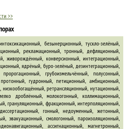
сти >>
апорах
ьонный, бетонный, загонный, безынфляционный, эмиссионный, подрайонный, среднесолёный, новоиспечённый, многонаселённый, франкофонный, трансляционный, сильносолёный, галогензамещённый, грунтобетонный, катионный, микроэлектронный, теплоизоляционный, претензионный, кретонный, странгуляционный, кордонный, слепорождённый, коннотационный, бадминтонный, муссонный, бубонный, вивисекционный, дисперсно-упрочнённый, легкобетонный, эдиционный, колонный, павильонный, радиокарбонный, денацификационный, особоодарённый, фотопроекционный, аккумуляционный, потогонный, релаксационный, буффонный, варёно-копчёный, боронный, копённый, инкарнационный, нормализационный, преклонный, облигационный, музыкально одарённый, целотонный, ревизионный, инсуррекционный, пунктуационный, хитросплетённый, термоэмиссионный, постинфекционный, нейронный, предлицензионный, полимеризационный, легковооружённый, недискриминационный, гидроэкструзионный, популяционный, секуляризационный, предсезонный, межреволюционный, зонный, эволюционный, пароконный, бетатронный, аллитерационный, дискриминационный, магнитофонный, пригумённый, басонный, полусуконный, мобилизационный, нижеприведённый, прокламационный, стекловолоконный, прецессионный, таксационный, предыконный, балконный, амортизационный, порайонный, аэропонный, предварительно напряжённый, трёхсторонний, малоосведомлённый, баллонный, синхрофазоциклотронный, коммуникационный, кооптационный, милиционный, торсионный, биолокационный, лонный, правосторонний, жёлто-зелёный, зазвонный, равноимённый, конгрегационный, фотоэлектронный, дефлорационный, густонаселённый, циклотронный, инволюционный, идентификационный, картонный, двухпозиционный, свободнорождённый, ротационный, сложносочинённый, свежеиспечённый, плантационный, умоисступлённый, одеколонный, кинопроекционный, пенобетонный, надоконный, грубосуконный, беспатронный, антиинфляционный, обсессионный, котонный, ионизационный, амальгамационный, позиционный, инаугурационный, копчёно-запечённый, барионный, неравномерно распределённый, редукционный, бледно-зелёный, поляронный, асбестотеплоизоляционный, рестрикционный, диахронный, нагумённый, гипсошлакобетонный, нововведённый, публикационный, номинационный, реорганизационный, сцинтилляционный, фронтонный, антивибрационный, фидуционный, пансионный, бромзамещённый, неподтверждённый, грубодроблёный, репульсионный, телефонный, батальонный, бледнотонный, инвентаризационный, конфискационный, диверсионный, четырёхсторонний, умоповреждённый, организационный, лосьонный, кремационный, неутолённый, реинтеграционный, деревоклеёный, плазмотронный, калькуляционный, рулонный, шампиньонный, оленегонный, колонизационный, погонный, погонный мелиорационный, законнорождённый, неискоренённый, кардамонный, широкодиапазонный, аллюзионный, мелкодонный, полиатлонный, компрессионный, гибридизационный, железобетонный, диффамационный, обструкционный, экзальтационный, вегетационный, акцессионный, слабопересечённый, лейб-эскадронный, нострификационный, газобетонный, ядовито-зелёный, оборонный, безымённый, высокооснащённый, жаргонный, реновационный, обоюдосторонний, дифракционный, инфекционный, фельетонный, последовательно включённый, оккупационный, виндикационный, апперцепционный, червонный, мертворождённый, деревобетонный, обсервационный, предоперационный, гидроавиационный, демонстрационный, самоотрешённый, разгонный, инфляционный, демикотонный, ветрогонный, сизо-зелёный, преференционный