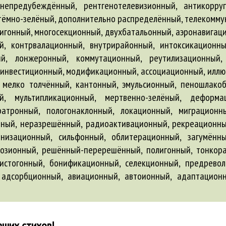
,
адсорбционный
,
авиационный
,
автоионный
,
адаптацион
аших стихов!