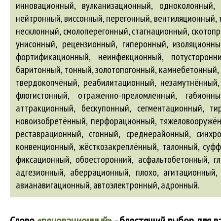
адгезионный
,
аберрационный
, плохо,
агитационный
авианавигационный
,
автоэлектронный
,
адронный
.
Слово
«реновационный»
- блестящий выбор для в