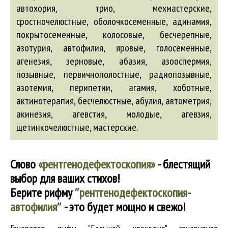
автохория
, трио, мехмастерские,
сростночелюстные, оболочкосеменные,
адинамия
,
покрытосеменные, колосовые, бесчерепные,
азотурия
,
автофилия
, яровые, голосеменные,
агенезия
, зерновые,
абазия
,
азооспермия
,
позывные, первичнополостные, радиопозывные,
азотемия
, перипетии,
агамия
, хоботные,
актинотерапия
, бесчелюстные,
абулия
,
автометрия
,
акинезия
,
агевстия
, молодые,
агевзия
,
щетинкочелюстные, мастерские.
Слово
«рентгенодефектоскопия»
- блестящий
выбор для ваших стихов!
Берите рифму
″
рентгенодефектоскопия-
автофилия
″
- это будет мощно и свежо!