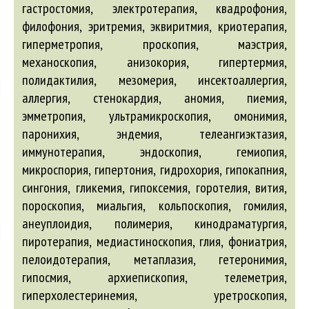
гастростомия, электротерапия, квадрофония,
филофония, эритремия, эквиритмия, криотерапия,
гиперметропия, проскопия, маэстрия,
механоскопия, анизокория, гипертермия,
полидактилия, мезомерия, инсектоаллергия,
аллергия, стенокардия, аномия, пиемия,
эмметропия, ультрамикроскопия, омонимия,
паронихия, эндемия, телеангиэктазия,
иммунотерапия, эндоскопия, гемиопия,
микроспория, гипертония, гидрохория, гипокапния,
сингония, гликемия, гипоксемия, горотелия, вития,
пороскопия, миальгия, кольпоскопия, гомилия,
анеуплоидия, полимерия, кинодраматургия,
пиротерапия, медиастиноскопия, глия, фониатрия,
пелоидотерапия, метаплазия, гетеронимия,
гипосмия, архиепископия, телеметрия,
гиперхолестеринемия, уретроскопия,