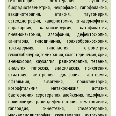
гетероспория, мезотерапия, аутопсия,
биорадиотелеметрия, некрофилия, гипофалангия,
вакцинотерапия, атаксия, таутомерия,
остеодистрофия, кавернотомия, эпидермофития,
паракарпия, кардиохирургия, катафилаксия,
пневмонэктомия, аллофония, дефектоскопия,
санитария, гиподинамия, трахеобронхоскопия,
токсидермия, гипонастия, тензометрия,
гемоглобинурия, гемикрания, холестеринемия, хрия,
анемохория, каузалгия, радиотерапия, тетания,
анальгия, гипоксия, анафилаксия, психогения,
отиатрия, лиотропия, диафония, изотермия,
офтальмия, лизогения, промсанитария,
ксерофтальмия, метахромазия, астазия,
бактериемия, серотерапия, алейкемия, педофилия,
полиплоидия, радиодефектоскопия, гематомиелия,
гаплоидия, синестезия, спелеотерапия,
миокардиодистрофия, кюритерапия, аутоскопия,