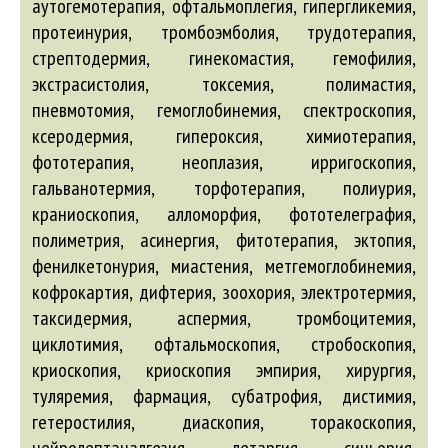
аутогемотерапия, офтальмоплегия, гипергликемия,
протеинурия, тромбоэмболия, трудотерапия,
стрептодермия, гинекомастия, гемофилия,
экстрасистолия, токсемия, полимастия,
пневмотомия, гемоглобинемия, спектроскопия,
ксеродермия, гипероксия, химиотерапия,
фототерапия, неоплазия, ирригоскопия,
гальванотермия, торфотерапия, полиурия,
краниоскопия, алломорфия, фототелеграфия,
полиметрия, асинергия, фитотерапия, эктопия,
фенилкетонурия, миастения, метгемоглобинемия,
кофрокартия, дифтерия, зоохория, электротермия,
таксидермия, аспермия, тромбоцитемия,
циклотимия, офтальмоскопия, стробоскопия,
криоскопия, криоскопия эмпирия, хирургия,
туляремия, фармация, субатрофия, дистимия,
гетеростилия, диаскопия, торакоскопия,