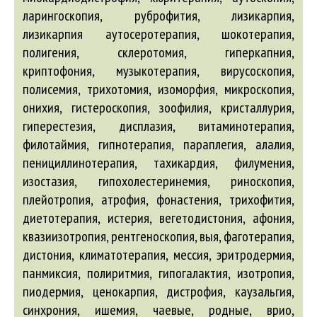
ларингоскопия, руброфития, лизикарпия,
лизикарпия аутосеротерапия, шокотерапия,
полигения, склеротомия, гиперкапния,
криптофония, музыкотерапия, вирусоскопия,
полисемия, трихотомия, изоморфия, микроскопия,
онихия, гистероскопия, зоофилия, кристаллурия,
гиперестезия, дисплазия, витаминотерапия,
филотаймия, гипнотерапия, параплегия, алалия,
пенициллинотерапия, тахикардия, филумения,
изостазия, гипохолестеринемия, риноскопия,
плейотропия, атрофия, фонастения, трихофития,
диетотерапия, истерия, вегетодистония, афония,
квазиизотропия, рентгеноскопия, выя, фаготерапия,
дистония, климатотерапия, мессия, эритродермия,
панмиксия, полиритмия, гипогалактия, изотропия,
пиодермия, ценокарпия, дистрофия, каузальгия,
синхрония, ишемия, чаевые, родные, врио,