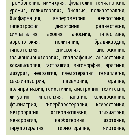
тромбопения, мимикрия, филателия, гемианопсия,
уремия, гелиотерапия, биопсия, полиартралгия,
биофармация, амперометрия, невротомия,
гипертрофия, дихотомия, радиестезия,
симпаталгия, ахолия, аносмия, гипестезия,
арренотокия, полигиния, брадикардия,
гипертензия, епископия, цистоскопия,
гальваноионотерапия, квадрафония, ангиостомия,
вокалископия, гастралгия, зигоморфия, аритмия,
дизурия, невралгия, пчелотерапия, гемиплегия,
секс-индустрия, пневмония, терапия,
полипрагмазия, гомостилия, аметропия, телитокия,
литургия, гипотензия, панагия, колоноскопия,
фтизиатрия, гипербаротерапия, ксеростомия,
метроррагия, остеодисплазия, психиатрия,
меноррагия, карботермия, изотония,
гирудотерапия, термотерапия, миотония,