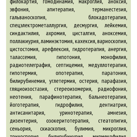
филокартия, гомодинамия, макроглия, аноксия,
эвфония, апитерапия, терманестезия,
гальваноскопия, блокадотерапия,
спецэлектрометаллургия, десмургия, лейкемия,
синдактилия, ахромия, цисталгия, аноксемия,
поллакиурия, ламинэктомия, кахексия, вариоскопия,
цистостомия, арефлексия, гидротерапия, анергия,
талассемия, гипотония, монофилия,
радиотелеграфия, септицемия, медуллотерапия,
гипотермия, опотерапия, паратония,
билирубинемия, углетермия, остерия, парафазия,
гляциоизостазия, стереоизомерия, радиофония,
неотения, парафинотерапия, бальнеотерапия,
йоготерапия, гидрофилия, дентиатрия,
антисанитария, уринотерапия, амнезия,
дизентерия, озокеритотерапия, стеатопигия,
сеньория, скиаскопия, булимия, микроглия,
трихоспория, билирубинурия, мирмекофилия,