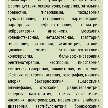
фарминдустрия, оксалатурия, гидремия, энтальпия,
травестия, гиперплазия, пахидермия,
кумысотерапия, тетраплегия, партенокарпия,
парафрения, рефлексотерапия, гериатрия,
нейроаллергия, антонимия, глоссалгия,
холецистэктомия, металлотермия, траттория,
гипоспадия, ятрогения, асимметрия, атония,
циклопия, амелия, рентгенодефектоскопия,
криохирургия, бальнеофизиотерапия,
рентгенотерапия, изоспория, пиоспермия,
лжемессия, гиперемия, полицитемия, гиперсомния,
эйфория, геотермия, астения, телеграфия, миалгия,
апория, бактериоскопия, ацидофилия,
анэнцефалия, отоскопия, радиотелеметрия,
синергия, калокагатия, атрезия, анизофиллия,
инсомния, декстрокардия, парамнезия, анаболия,
диатермия, вестибулометрия, бронхоскопия,