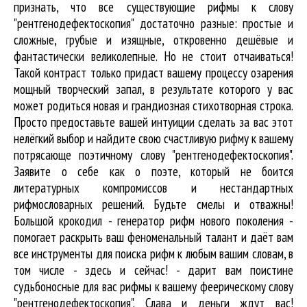
признать, что все существующие рифмы к слову
"рентгенодефектоскопия" достаточно разные: простые и
сложные, грубые и изящные, откровенно дешёвые и
фантастически великолепные. Но не стоит отчаиваться!
Такой контраст только придаст вашему процессу озарения
мощный творческий запал, в результате которого у вас
может родиться новая и грандиозная стихотворная строка.
Просто предоставьте вашей интуиции сделать за вас этот
нелёгкий выбор и найдите свою счастливую рифму к вашему
потрясающе поэтичному слову "рентгенодефектоскопия".
Заявите о себе как о поэте, который не боится
литературных компромиссов и нестандартных
рифмословарных решений. Будьте смелы и отважны!
Большой крокодил - генератор рифм нового поколения -
помогает раскрыть ваш феноменальный талант и даёт вам
все инструменты для
поиска рифм
к любым вашим словам, в
том числе - здесь и сейчас! - дарит вам поистине
судьбоносные для вас рифмы к вашему феерическому слову
"рентгенодефектоскопия". Слава и деньги ждут вас!