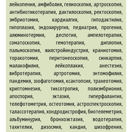
лейкопения, амфиболия, гелиоскопия, артроскопия,
антибиотикотерапия, дактилоскопия, ректоскопия,
эмбриотомия, кардиалгия, гиподактилия,
гипоплазия, эндохирургия, педиатрия, прогения,
алюминотермия, деспотия, ампелотерапия,
соматоскопия, гемотерапия, диплопия,
пальмоскопия, жилстройиндустрия, краниотомия,
торакотомия, перитонеоскопия, синкарпия,
малакофилия, лейкоплакия, анестезия,
вибротерапия, артротомия, энтомофилия,
пандемия, эзофаготомия, ксантопсия, трахеотомия,
криптомнезия, тиксотропия, полиэмбриония,
апоспория, эктазия, гиперфалангия,
телефотометрия, остеотомия, астроспектроскопия,
талассотерапия, хондродистрофия, биотелеметрия,
альбуминурия, бронхоэктазия, водотерапия,
тахителия, дизосмия, кандия, шизофрения,