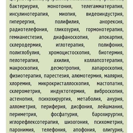
бактериурия, монотония, телегамматерапия,
инсулинотерапия, миопия, видеоиндустрия,
гиперергия, полифилия, анорексия,
радиотелефония, гликозурия, гормонотерапия,
гемианестезия, диафаноскопия, апокарпия,
склеродермия, иглотерапия, полифония,
полиглобулия, хромоцистоскопия, биотермия,
пелотерапия, ахилия, коллапсотерапия,
макроскопия, десмотропия, лапароскопия,
физиотерапия, парестезия, алюмотермия, малярия,
хлоремия, микрокристаллоскопия, мастопатия,
склерометрия, индуктотермия, виброскопия,
астенопия, психохирургия, метаболия, анурия,
аллометрия, периферия, дисфония, лейшмания,
периметрия, фосфатурия, барохирургия,
иглорефлексотерапия, шизогония, психометрия,
паронимия, телефония, апофония, олигурия,