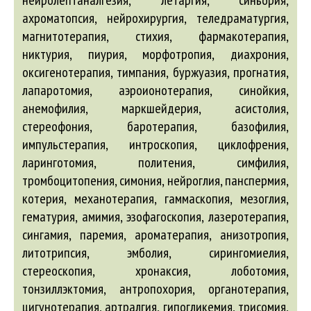
нейролептаналгезия, летаргия, синьория,
ахроматопсия, нейрохирургия, теледраматургия,
магнитотерапия, стихия, фармакотерапия,
никтурия, пиурия, морфотропия, диахрония,
оксигенотерапия, тимпания, буржуазия, прогнатия,
лапаротомия, аэроионотерапия, синойкия,
анемофилия, маркшейдерия, асистолия,
стереофония, баротерапия, базофилия,
импульстерапия, интроскопия, циклофрения,
ларинготомия, политения, симфилия,
тромбоцитопения, симония, нейроглия, панспермия,
котерия, механотерапия, гаммаскопия, мезоглия,
гематурия, амимия, эзофагоскопия, лазеротерапия,
сингамия, паремия, ароматерапия, анизотропия,
литотрипсия, эмболия, сирингомиелия,
стереоскопия, хронаксия, лоботомия,
тонзиллэктомия, антропохория, органотерапия,
цигунотерапия, артралгия, гипогликемия, трисомия,