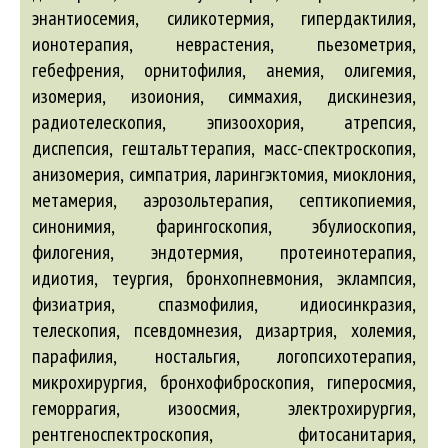
энантиосемия, силикотермия, гипердактилия,
ионотерапия, неврастения, пьезометрия,
гебефрения, орнитофилия, анемия, олигемия,
изомерия, изоиония, симмахия, дискинезия,
радиотелескопия, эпизоохория, атрепсия,
диспепсия, гештальттерапия, масс-спектроскопия,
анизомерия, симпатрия, ларингэктомия, миоклония,
метамерия, аэрозольтерапия, септикопиемия,
синонимия, фарингоскопия, эбулиоскопия,
филогения, эндотермия, протеинотерапия,
идиотия, теургия, бронхопневмония, эклампсия,
физиатрия, спазмофилия, идиосинкразия,
телескопия, псевдомнезия, дизартрия, холемия,
парафилия, ностальгия, логопсихотерапия,
микрохирургия, бронхофиброскопия, гиперосмия,
геморрагия, изоосмия, электрохирургия,
рентгеноспектроскопия, фитосанитария,