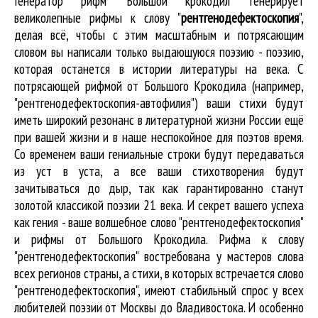
Генератор рифм "Большой крокодил" генерирует
великолепные
рифмы к слову "
рентгенодефектоскопия
"
,
делая всё, чтобы с этим масштабным и потрясающим
словом вы написали только выдающуюся поэзию - поэзию,
которая останется в истории литературы на века. С
потрясающей рифмой от Большого Крокодила (например,
"рентгенодефектоскопия-автофилия") ваши стихи будут
иметь широкий резонанс в литературной жизни России ещё
при вашей жизни и в наше неспокойное для поэтов время.
Со временем ваши гениальные строки будут передаваться
из уст в уста, а все ваши стихотворения будут
зачитываться до дыр, так как гарантированно станут
золотой классикой поэзии 21 века. И секрет вашего успеха
как гения - ваше волшебное слово "рентгенодефектоскопия"
и рифмы от Большого Крокодила. Рифма к слову
"рентгенодефектоскопия" востребована у мастеров слова
всех регионов страны, а стихи, в которых встречается
слово
"рентгенодефектоскопия"
, имеют стабильный спрос у всех
любителей поэзии от Москвы до Владивостока. И особенно