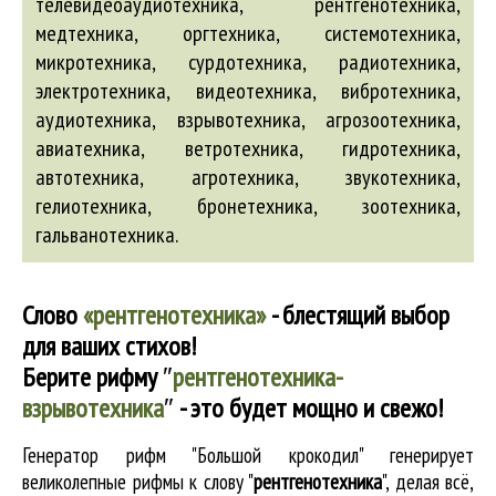
телевидеоаудиотехника, рентгенотехника,
медтехника, оргтехника, системотехника,
микротехника, сурдотехника, радиотехника,
электротехника,
видеотехника
,
вибротехника
,
аудиотехника
,
взрывотехника
,
агрозоотехника
,
авиатехника
,
ветротехника
,
гидротехника
,
автотехника
,
агротехника
,
звукотехника
,
гелиотехника
,
бронетехника
,
зоотехника
,
гальванотехника
.
Слово
«рентгенотехника»
- блестящий выбор
для ваших стихов!
Берите рифму
″
рентгенотехника-
взрывотехника
″
- это будет мощно и свежо!
Генератор рифм "Большой крокодил" генерирует
великолепные
рифмы к слову "
рентгенотехника
"
, делая всё,