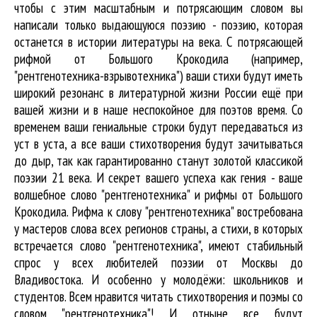
чтобы с этим масштабным и потрясающим словом вы
написали только выдающуюся поэзию - поэзию, которая
останется в истории литературы на века. С потрясающей
рифмой от Большого Крокодила (например,
"рентгенотехника-взрывотехника") ваши стихи будут иметь
широкий резонанс в литературной жизни России ещё при
вашей жизни и в наше неспокойное для поэтов время. Со
временем ваши гениальные строки будут передаваться из
уст в уста, а все ваши стихотворения будут зачитываться
до дыр, так как гарантированно станут золотой классикой
поэзии 21 века. И секрет вашего успеха как гения - ваше
волшебное слово "рентгенотехника" и рифмы от Большого
Крокодила. Рифма к слову "рентгенотехника" востребована
у мастеров слова всех регионов страны, а стихи, в которых
встречается
слово "рентгенотехника"
, имеют стабильный
спрос у всех любителей поэзии от Москвы до
Владивостока. И особенно у молодёжи: школьников и
студентов. Всем нравится читать стихотворения и поэмы со
словом "рентгенотехника"! И отныне все будут