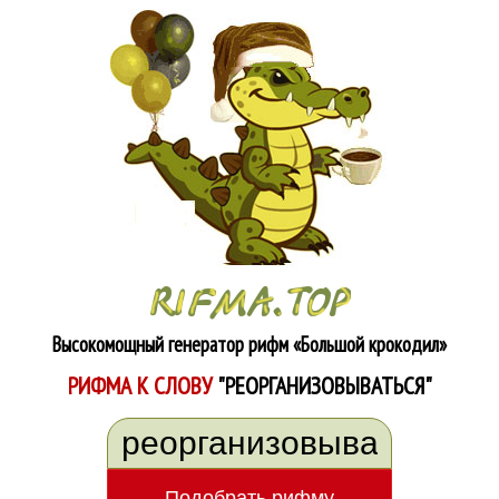
Высокомощный генератор рифм
«Большой крокодил»
РИФМА К СЛОВУ
"РЕОРГАНИЗОВЫВАТЬСЯ"