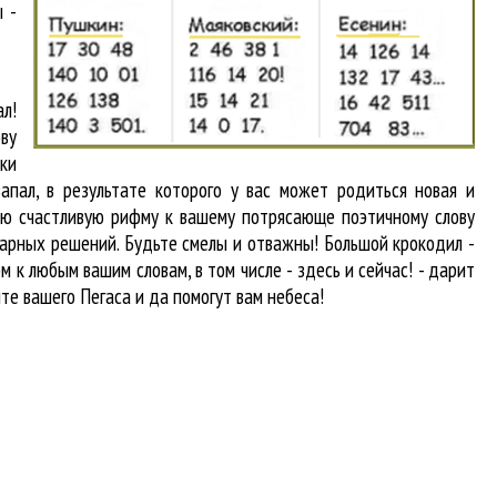
 -
ал!
ву
ки
апал, в результате которого у вас может родиться новая и
вою счастливую рифму к вашему потрясающе поэтичному слову
варных решений. Будьте смелы и отважны! Большой крокодил -
фм
к любым вашим словам, в том числе - здесь и сейчас! - дарит
те вашего Пегаса и да помогут вам небеса!