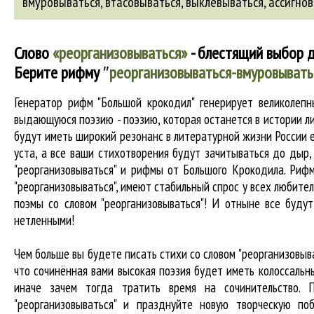
вмуровываться
,
втасовываться
,
выклёвываться
,
ассигно
Слово
«реорганизовываться»
- блестящий выбор д
Берите рифму
″
реорганизовываться-вмуровывать
Генератор рифм "Большой крокодил" генерирует великолеп
выдающуюся поэзию - поэзию, которая останется в истории л
будут иметь широкий резонанс в литературной жизни России е
уста, а все ваши стихотворения будут зачитываться до дыр, 
"реорганизовываться" и рифмы от Большого Крокодила. Рифма
"реорганизовываться"
, имеют стабильный спрос у всех любите
поэмы со словом "реорганизовываться"! И отныне все буду
нетленными!
Чем больше вы будете писать стихи со словом "реорганизовыва
что сочинённая вами высокая поэзия будет иметь колоссаль
иначе зачем тогда тратить время на сочинительство.
"реорганизовываться" и празднуйте новую творческую по