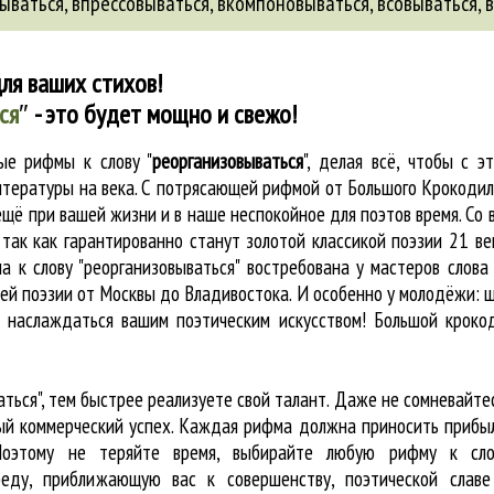
вываться
,
впрессовываться
,
вкомпоновываться
,
всовываться
,
ля ваших стихов!
ся
″
- это будет мощно и свежо!
ные
рифмы к слову "
реорганизовываться
"
, делая всё, чтобы с 
итературы на века. С потрясающей рифмой от Большого Крокодила
щё при вашей жизни и в наше неспокойное для поэтов время. Со 
так как гарантированно станут золотой классикой поэзии 21 ве
 к слову "реорганизовываться" востребована у мастеров слова
лей поэзии от Москвы до Владивостока. И особенно у молодёжи: ш
т наслаждаться вашим поэтическим искусством! Большой крок
ться", тем быстрее реализуете свой талант. Даже не сомневайте
ный коммерческий успех. Каждая рифма должна приносить прибыл
 Поэтому не теряйте время, выбирайте любую рифму к сло
беду, приближающую вас к совершенству, поэтической славе