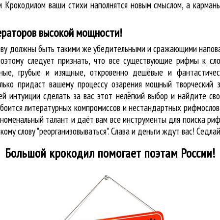
 Крокодилом ваши стихи наполнятся новым смыслом, а карманы
ераторов высокой мощности!
лову должны быть такими же убедительными и сражающими напов
оэтому следует признать, что все существующие рифмы к сло
жные, грубые и изящные, откровенно дешёвые и фантастичес
олько придаст вашему процессу озарения мощный творческий з
ей интуиции сделать за вас этот нелёгкий выбор и найдите с
 не боится литературных компромиссов и нестандартных рифмосло
еноменальный талант и даёт вам все инструменты для
поиска ри
му слову "реорганизовываться". Слава и деньги ждут вас! Седлай
Большой крокодил
помогает поэтам России!