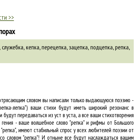
сти >>
апорах
,
служебка
,
кепка
,
перецепка
,
зацепка
,
подцепка
,
репка
,
потрясающим словом вы написали только выдающуюся поэзию -
репка-лепка") ваши стихи будут иметь широкий резонанс в
 будут передаваться из уст в уста, а все ваши стихотворения
к гения - ваше волшебное слово "репка" и рифмы от Большого
 "репка"
, имеют стабильный спрос у всех любителей поэзии от
со словом "репка"! И отныне все будут наслаждаться вашим