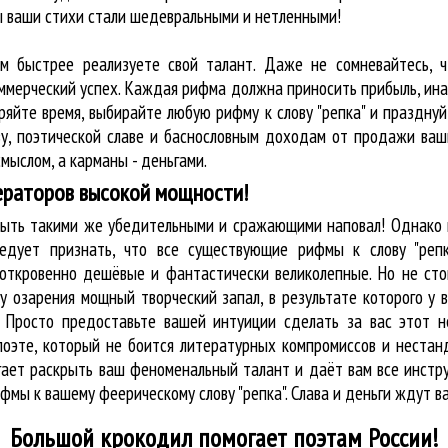
бы ваши стихи стали шедевральными и нетленными!
ем быстрее реализуете свой талант. Даже не сомневайтесь, ч
оммерческий успех. Каждая рифма должна приносить прибыль, ин
ряйте время, выбирайте любую рифму к слову "репка" и праздну
у, поэтической славе и баснословным доходам от продажи ваш
мыслом, а карманы - деньгами.
ераторов высокой мощности!
 быть такими же убедительными и сражающими наповал! Однако 
едует признать, что все существующие рифмы к слову "репк
 откровенно дешёвые и фантастически великолепные. Но не сто
у озарения мощный творческий запал, в результате которого у 
. Просто предоставьте вашей интуиции сделать за вас этот 
о поэте, который не боится литературных компромиссов и нест
огает раскрыть ваш феноменальный талант и даёт вам все инст
фмы к вашему феерическому слову "репка". Слава и деньги ждут в
Большой крокодил
помогает поэтам России!