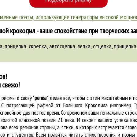
менные поэты, использующие генераторы высокой мощно
ой крокодил - ваше спокойствие при творческих з
а
,
прицепка
,
скрепка
,
автосцепка
,
лепка
,
отцепка
,
прищепка
ов!
 свежо!
е
рифмы к слову "
репка
"
, делая всё, чтобы с этим масштабным и 
. С потрясающей рифмой от Большого Крокодила (например, "
покойное для поэтов время. Со временем ваши гениальные строки
золотой классикой поэзии 21 века. И секрет вашего успеха ка
лова всех регионов страны, а стихи, в которых встречается
слово
ов и студентов. Всем нравится читать стихотворения и поэмы 