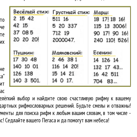
то
аче
йте
их
не
а"
ит
вас
нелёгкий выбор и найдите свою счастливую рифму к вашему
андартных рифмословарных решений. Будьте смелы и отважны!
рументы для
поиска рифм
к любым вашим словам, в том числе -
ас! Седлайте вашего Пегаса и да помогут вам небеса!