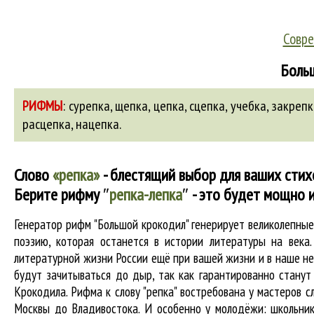
Совре
Больш
РИФМЫ
:
сурепка, щепка, цепка, сцепка, учебка,
закрепк
расцепка
,
нацепка
.
Слово
«репка»
- блестящий выбор для ваших стих
Берите рифму
″
репка-лепка
″
- это будет мощно и
Генератор рифм "Большой крокодил" генерирует великолепны
поэзию, которая останется в истории литературы на века
литературной жизни России ещё при вашей жизни и в наше нес
будут зачитываться до дыр, так как гарантированно станут 
Крокодила. Рифма к слову "репка" востребована у мастеров с
Москвы до Владивостока. И особенно у молодёжи: школьник