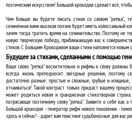
поэтическим искусством! Большой крокодил cделает всё, что
Чем больше вы будете писать стихи со словом "репка", т
сочинённая вами высокая поэзия будет иметь колоссальный к
зачем тогда тратить время на сочинительство. Поэтому не те
новую творческую победу, приближающую вас к совершенств
стихов. С Большим Крокодилом ваши стихи наполнятся новым с
Будущее за стихами, сделанными с помощью ген
Ваше слово "репка" восхитительно и рифмы к слову должны
всегда жизнь преподносит звёздные решения, поэтому сл
достаточно разные: простые и сложные, грубые и изящные,
отчаиваться! Такой контраст только придаст вашему процесс
может родиться новая и грандиозная стихотворная строка
потрясающе поэтичному слову "репка". Заявите о себе как 
Большой крокодил - генератор рифм нового поколения - пом
здесь и сейчас! - дарит вам поистине судьбоносные для вас ри