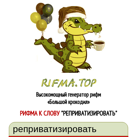
Высокомощный генератор рифм
«Большой крокодил»
РИФМА К СЛОВУ
"РЕПРИВАТИЗИРОВАТЬ"