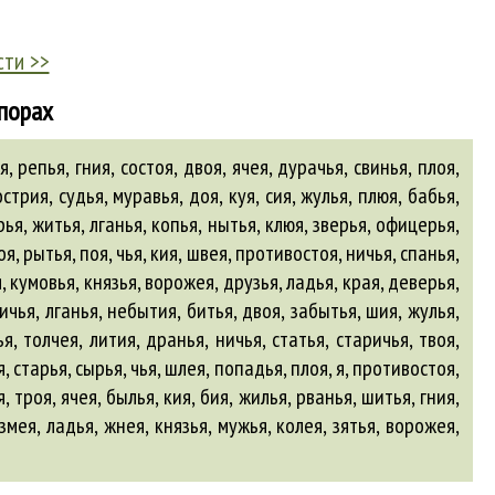
сти >>
апорах
 репья, гния, состоя, двоя, ячея, дурачья, свинья, плоя,
острия, судья, муравья, доя, куя, сия, жулья, плюя, бабья,
рья, житья, лганья, копья, нытья, клюя, зверья, офицерья,
я, рытья, поя, чья, кия, швея, противостоя, ничья, спанья,
я
,
кумовья
,
князья
,
ворожея
,
друзья
,
ладья
,
края
,
деверья
,
ничья, лганья, небытия, битья, двоя, забытья, шия, жулья,
я, толчея, лития, дранья, ничья, статья, старичья, твоя,
, старья, сырья, чья, шлея, попадья, плоя, я, противостоя,
, троя, ячея, былья, кия, бия, жилья, рванья, шитья, гния,
змея
,
ладья
,
жнея
,
князья
,
мужья
,
колея
,
зятья
,
ворожея
,