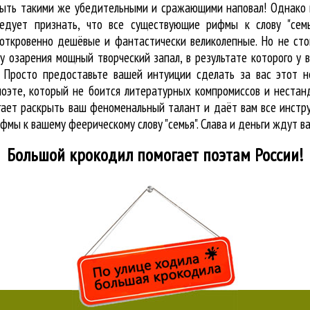
 быть такими же убедительными и сражающими наповал! Однако 
едует признать, что все существующие рифмы к слову "семь
 откровенно дешёвые и фантастически великолепные. Но не сто
у озарения мощный творческий запал, в результате которого у 
. Просто предоставьте вашей интуиции сделать за вас этот 
о поэте, который не боится литературных компромиссов и нест
огает раскрыть ваш феноменальный талант и даёт вам все инст
фмы к вашему феерическому слову "семья". Слава и деньги ждут ва
Большой крокодил
помогает поэтам России!