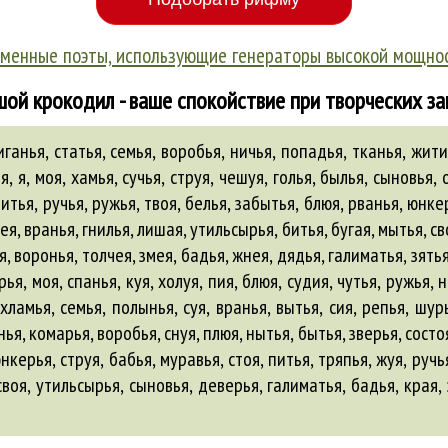
менные поэты, использующие генераторы высокой мощно
ой крокодил - ваше спокойствие при творческих з
анья, статья, семья, воробья, ничья, попадья, тканья, жития,
, я, моя, хамья, сучья, струя, чешуя, голья, былья, сыновья, 
 питья, ручья, ружья, твоя, белья, забытья, блюя, рванья, юнке
ея, вранья, гнилья, лишая, утильсырья, битья, бугая, мытья, сво
ия, воронья, толчея,
змея
,
бадья
,
жнея
,
дядья
,
галиматья
,
зять
рья, моя, спанья, куя, холуя, пия, блюя, судия, чутья, ружья, 
 хламья, семья, полынья, суя, вранья, вытья, сия, репья, шурь
ья, комарья, воробья, снуя, плюя, нытья, бытья, зверья, состоя
керья, струя, бабья, муравья, стоя, питья, тряпья, жуя, ручья
 своя, утильсырья, сыновья,
деверья
,
галиматья
,
бадья
,
края
,