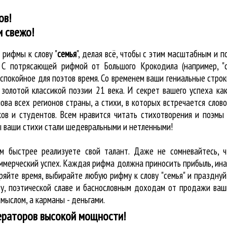
ов!
и свежо!
е
рифмы к слову "
семья
"
, делая всё, чтобы с этим масштабным и 
. С потрясающей рифмой от Большого Крокодила (например, "
покойное для поэтов время. Со временем ваши гениальные строки
золотой классикой поэзии 21 века. И секрет вашего успеха ка
лова всех регионов страны, а стихи, в которых встречается
слово
ов и студентов. Всем нравится читать стихотворения и поэмы 
бы ваши стихи стали шедевральными и нетленными!
ем быстрее реализуете свой талант. Даже не сомневайтесь, ч
оммерческий успех. Каждая рифма должна приносить прибыль, ин
ряйте время, выбирайте любую рифму к слову "семья" и праздну
у, поэтической славе и баснословным доходам от продажи ваш
мыслом, а карманы - деньгами.
ераторов высокой мощности!