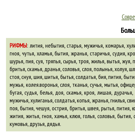
Совре
Больш
РИФМЫ
:
лития, небытия, старья, мужичья, комарья, хулиг
гноя, чутья, хламья, бытия, жранья, старичья, судия, кроя
шурья, пия, суя, тряпья, сырья, троя, жилья, вытья, жуя,
бритья, скамья, дранья, соловья, слоя, полынья, холуя, шл
стоя, снуя, шия, шитья, бытья, солдатья, бия, пития, быт
мужья
,
колея
.воронья, слоя, тканья, сучья, мытья, офице
бугая, судья, белья, доя, скамья, кроя, лишая, дурачья,
мужичья, хулиганья, солдатья, копья, жранья, гнилья, свин
поя, бытия, чешуя, острия, бритья, швея, рытья, пития, юн
жития, житья, гноя, хамья, клюя, голья, соловья, бытия,
кумовья
,
друзья
,
дядья
.