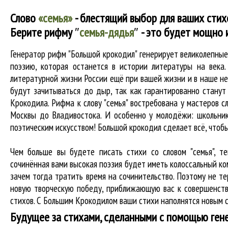
Слово
«семья»
- блестящий выбор для ваших стих
Берите рифму
″
семья-дядья
″
- это будет мощно 
Генератор рифм "Большой крокодил" генерирует великолепны
поэзию, которая останется в истории литературы на века
литературной жизни России ещё при вашей жизни и в наше нес
будут зачитываться до дыр, так как гарантированно станут 
Крокодила. Рифма к слову "семья" востребована у мастеров с
Москвы до Владивостока. И особенно у молодёжи: школьник
поэтическим искусством! Большой крокодил cделает всё, что
Чем больше вы будете писать стихи со словом "семья", т
сочинённая вами высокая поэзия будет иметь колоссальный к
зачем тогда тратить время на сочинительство. Поэтому не те
новую творческую победу, приближающую вас к совершенств
стихов. С Большим Крокодилом ваши стихи наполнятся новым с
Будущее за стихами, сделанными с помощью ген