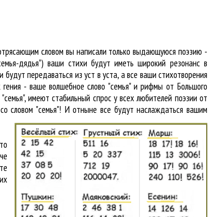
потрясающим словом вы написали только выдающуюся поэзию -
семья-дядья") ваши стихи будут иметь широкий резонанс в
 будут передаваться из уст в уста, а все ваши стихотворения
к гения - ваше волшебное слово "семья" и рифмы от Большого
 "семья"
, имеют стабильный спрос у всех любителей поэзии от
со словом "семья"! И отныне все будут наслаждаться вашим
то
аче
йте
их