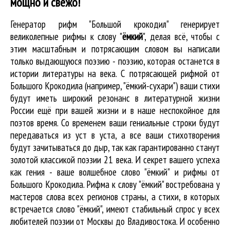
мощно и свежо!
Генератор рифм "Большой крокодил" генерирует
великолепные
рифмы к слову "
ёмкий
"
, делая всё, чтобы с
этим масштабным и потрясающим словом вы написали
только выдающуюся поэзию - поэзию, которая останется в
истории литературы на века. С потрясающей рифмой от
Большого Крокодила (например, "ёмкий-сухари") ваши стихи
будут иметь широкий резонанс в литературной жизни
России ещё при вашей жизни и в наше неспокойное для
поэтов время. Со временем ваши гениальные строки будут
передаваться из уст в уста, а все ваши стихотворения
будут зачитываться до дыр, так как гарантированно станут
золотой классикой поэзии 21 века. И секрет вашего успеха
как гения - ваше волшебное слово "ёмкий" и рифмы от
Большого Крокодила. Рифма к слову "ёмкий" востребована у
мастеров слова всех регионов страны, а стихи, в которых
встречается
слово "ёмкий"
, имеют стабильный спрос у всех
любителей поэзии от Москвы до Владивостока. И особенно